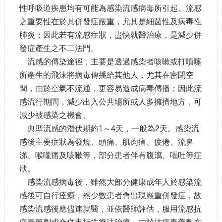
性呼吸道疾患均有可能為感染流感病毒所引起。流感
之重要性在於其併發症嚴重，尤其是細菌性及病毒性
肺炎；因此若有流感症狀，盡快就醫治療，是減少併
發症產生之不二法門。
流感的傳染途徑，主要是透過感染者咳嗽或打噴嚏
所產生的飛沫將病毒傳播給其他人，尤其在密閉空
間，由於空氣不流通，更容易造成病毒傳播；因此流
感流行期間，減少出入公共場所或人多擁擠地方，可
減少被感染之機會。
典型流感的潛伏期約1～4天，一般為2天。感染流
感後主要症狀為發燒、頭痛、肌肉痛、疲倦、流鼻
涕、喉嚨痛及咳嗽等，部分患者伴有腹瀉、嘔吐等症
狀。
感染流感病毒後，雖然大部分健康成年人於感染流
感後可自行痊癒，然少數患者會出現嚴重併發症，故
感染流感後應儘速就醫，並依醫師評估，服用流感抗