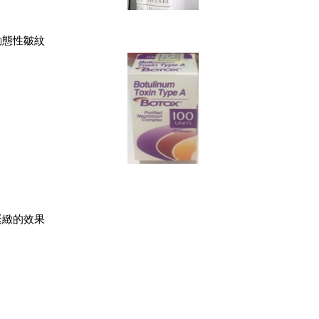
動態性皺紋
緊緻的效果