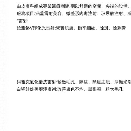
由皮膚科組成專業醫療團隊,期以舒適的空間、尖端的設備
服務項目:涵蓋雷射美容、微整形肉毒注射、玻尿酸注射、
*雷射:
釹雅鉻V淨化光雷射:緊實肌膚、撫平細紋、除斑、除刺青
鉺雅克氣化磨皮雷射:緊緻毛孔、除痣、除痘痣疤、淨顏光
白瓷娃娃美顏淨膚術:改善膚色不均、黑眼圈、粗大毛孔