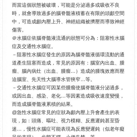
而當這個狀態被破壞，可能是分泌過多或吸收不良
時，就會導致過多的腦脊髓液積蓄在有限的頭顱空間
中，可造成顱內壓上升、神經組織被擠壓而導致神經
傷害。
＠水腦症依腦脊髓液流通的狀態可分為：阻塞性水腦
症及交通性水腦症。
－阻塞性水腦症發生的原因為腦脊髓液循環流動的通
道產生阻塞而造成，常見的原因有：腦室內出血、腫
瘤、腦內病灶（出血、腫瘤…）造成的腫塊效應而壓
迫腦室、先天性大腦導水管狹窄…等。
－交通性水腦症可因某些腫瘤使腦脊髓液分泌過多，
或因出血、感染、老化…等因素造成吸收速度變慢，
而造成腦脊髓液累積的結果。
@急性水腦症常見的症狀為顱內壓上升會產生的表
現，如：頭痛、嘔吐、視力模糊、反應遲鈍甚至昏
迷…，慢性水腦症可能表現為反應變遲鈍（似老年癡