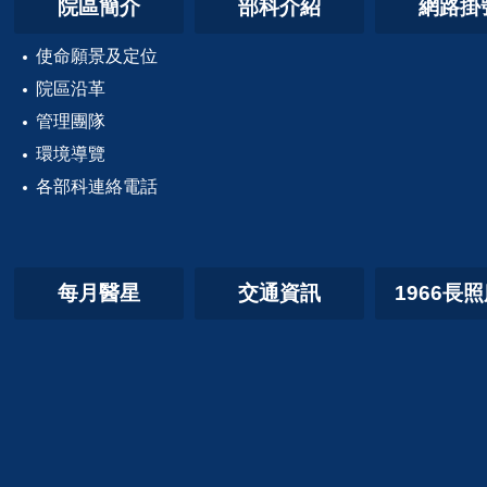
院區簡介
部科介紹
網路掛
使命願景及定位
院區沿革
管理團隊
環境導覽
各部科連絡電話
每月醫星
交通資訊
1966長