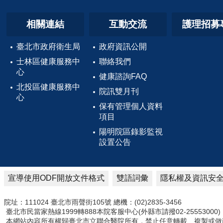
相關連結
互動交流
護理招募
臺北市政府衛生局
政府資訊公開
士林區健康服務中
聯絡我們
心
健康諮詢FAQ
北投區健康服務中
院訊雙月刊
心
保有管理個人資料
項目
陽明院區錄影監視
設置公告
宣導使用ODF開放文件格式
雙語詞彙
隱私權及資訊安
院址：111024 臺北市雨聲街105號 總機：(02)2835-3456
臺北市民當家熱線1999轉888本院客服中心(外縣市請撥02-25553000)
本網站內容所有權歸臺北市立聯合醫院所有，禁止任意轉載、複製或做