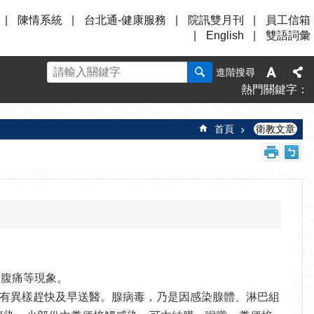
陳情系統
台北通-健康服務
院訊雙月刊
員工信箱
English
雙語詞彙
進階搜尋
熱門關鍵字
首頁
衛教文章
、腹痛等現象。
有異樣趕快及早送醫。腺病毒，乃是因感染腺體、淋巴組