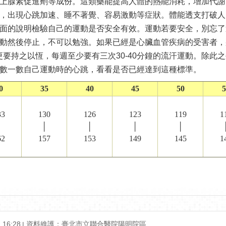
上腺素促進劑等成份。這類藥能提高人體的熱能消耗，增加代謝
，出現心跳加速、睡不著覺、容易激動等症狀。體能透支打破人
的說明檢驗自己的運動是否安全有效。運動若要安全，別忘了
動然後停止，不可以勉強。如果已經是心臟血管疾病的受害者，
更要持之以恆，每週至少要有三次30-40分鐘的流汗運動。除
數一數自己運動時的心跳，看看是否已經達到這種標準。
0
35
40
45
50
5
33
130
126
123
119
1
│
│
│
│
│
62
157
153
149
145
1
16:28
資料維護：臺北市立聯合醫院陽明院區