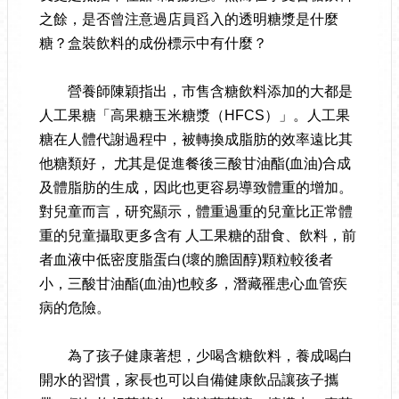
之餘，是否曾注意過店員舀入的透明糖漿是什麼
糖？盒裝飲料的成份標示中有什麼？
營養師陳穎指出，市售含糖飲料添加的大都是
人工果糖「高果糖玉米糖漿（HFCS）」。人工果
糖在人體代謝過程中，被轉換成脂肪的效率遠比其
他糖類好， 尤其是促進餐後三酸甘油酯(血油)合成
及體脂肪的生成，因此也更容易導致體重的增加。
對兒童而言，研究顯示，體重過重的兒童比正常體
重的兒童攝取更多含有 人工果糖的甜食、飲料，前
者血液中低密度脂蛋白(壞的膽固醇)顆粒較後者
小，三酸甘油酯(血油)也較多，潛藏罹患心血管疾
病的危險。
為了孩子健康著想，少喝含糖飲料，養成喝白
開水的習慣，家長也可以自備健康飲品讓孩子攜