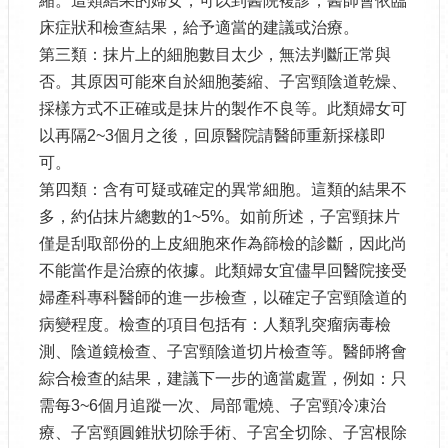
縮。這類結果的婦女，可以到醫院複診，醫師會依臨
床症狀和檢查結果，給予適當的建議或治療。
第三類：抹片上的細胞數目太少，無法判斷正常與
否。其原因可能來自於細胞萎縮、子宮頸陰道乾燥、
採樣方式不正確或是抹片的製作不良等。此類婦女可
以再隔2~3個月之後，回原醫院請醫師重新採樣即
可。
第四類：含有可疑或確定的異常細胞。這類的結果不
多，約佔抹片總數的1~5%。如前所述，子宮頸抹片
僅是刮取部份的上皮細胞來作為篩檢的診斷，因此尚
不能當作是治療的依據。此類婦女宜儘早回醫院接受
婦產科專科醫師的進一步檢查，以確定子宮頸陰道的
病變程度。檢查的項目包括有：人類乳突瘤病毒檢
測、陰道鏡檢查、子宮頸陰道切片檢查等。醫師將會
綜合檢查的結果，建議下一步的適當處置，例如：只
需每3~6個月追蹤一次、局部電燒、子宮頸冷凍治
療、子宮頸圓錐狀切除手術、子宮全切除、子宮根除