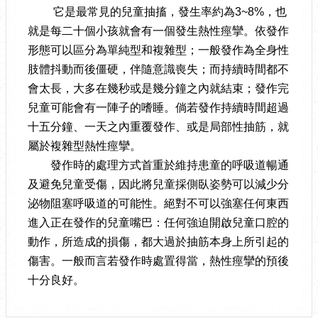
它是最常見的兒童抽搐，發生率約為3~8%，也
就是每二十個小孩就會有一個發生熱性痙攣。依發作
形態可以區分為單純型和複雜型；一般發作為全身性
肢體抖動而後僵硬，伴隨意識喪失；而持續時間都不
會太長，大多在幾秒或是幾分鐘之內就結束；發作完
兒童可能會有一陣子的嗜睡。倘若發作持續時間超過
十五分鐘、一天之內重覆發作、或是局部性抽筋，就
屬於複雜型熱性痙攣。
發作時的處理方式首重於維持患童的呼吸道暢通
及避免兒童受傷，因此將兒童採側臥姿勢可以減少分
泌物阻塞呼吸道的可能性。絕對不可以強塞任何東西
進入正在發作的兒童嘴巴：任何強迫開啟兒童口腔的
動作，所造成的損傷，都大過於抽筋本身上所引起的
傷害。一般而言若發作時處置得當，熱性痙攣的預後
十分良好。