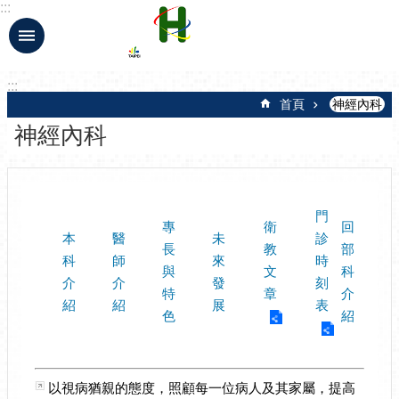
:::
跳到主要內容區塊
:::
首頁
神經內科
神經內科
門
專
衛
回
本
醫
未
診
長
教
部
科
師
來
時
與
文
科
介
介
發
刻
特
章
介
紹
紹
展
表
色
紹
以視病猶親的態度，照顧每一位病人及其家屬，提高