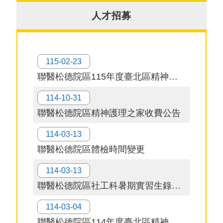
究
人才招募
網
站
導
115-02-23
覽
聯醫松德院區115年度臺北區精神醫療網精神復健機構標竿學習
台
114-10-31
北
聯醫松德院區精神護理之家收費公告
卡-
健
114-03-13
康
服
聯醫松德院區體檢時間變更
務
114-03-13
陳
聯醫松德院區社工科暑期實習生錄取名單
情
系
114-03-04
統
聯醫松德院區114年度臺北區精神醫療網 精神復健機構任職一年以上負責人在職訓練