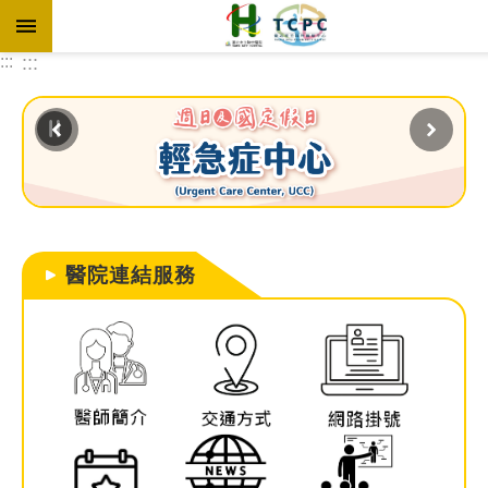
跳到主要內容區塊
:::
:::
進
階
搜
尋
醫院連結服務
訊
息
專
區
認
識
本
院