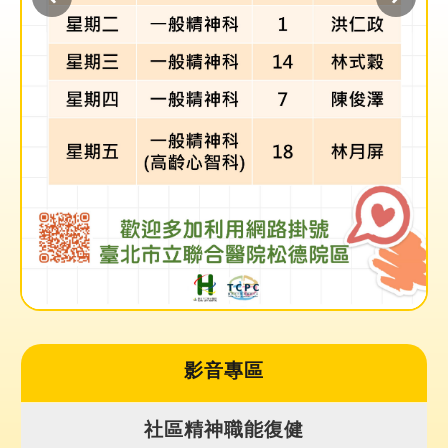
雙
語
詞
彙
隱
私
權
及
資
訊
安
全
政
策
聯
影音專區
絡
我
社區精神職能復健
們