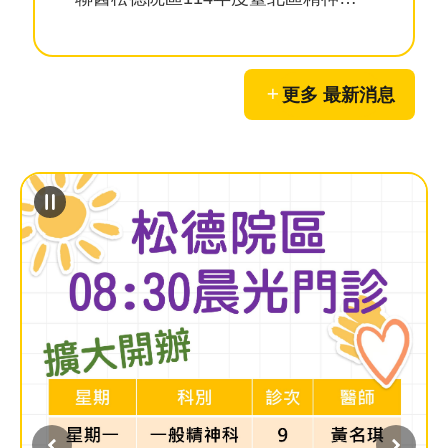
員
工
信
更多 最新消息
箱
ENGLISH
宣
導
使
用
ODF
開
放
文
件
格
式