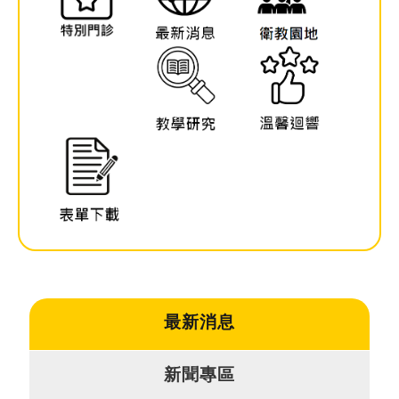
就
醫
指
南
特
色
醫
療
衛
教
專
區
最新消息
教
新聞專區
學
研