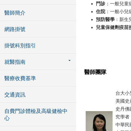
門診
：一般兒童
住院
：一般小兒
醫師簡介
預防醫學
：新生
兒童保健劑疫苗
網路掛號
星期六上午(
星期一、三、
掛號科別指引
卡介苗：星期
就醫指南
醫師團隊
醫療收費基準
台大小
交通資訊
美國史
史丹佛
自費門診體檢及高級健檢中
究學者
心
中華民