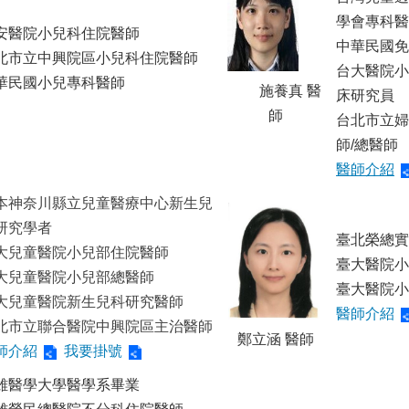
學會專科醫
安醫院小兒科住院醫師
中華民國免
北市立中興院區小兒科住院醫師
台大醫院小
華民國小兒專科醫師
施養真 醫
床研究員
師
台北市立婦
師/總醫師
醫師介紹
本神奈川縣立兒童醫療中心新生兒
研究學者
臺北榮總實
大兒童醫院小兒部住院醫師
臺大醫院小
大兒童醫院小兒部總醫師
臺大醫院小
大兒童醫院新生兒科研究醫師
醫師介紹
北市立聯合醫院中興院區主治醫師
鄭立涵 醫師
師介紹
我要掛號
雄醫學大學醫學系畢業