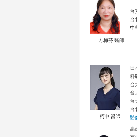
台
台
中
方梅芬 醫師
日
科
台
台
台
台
柯申 醫師
醫
高