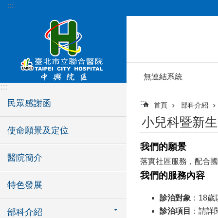
:::
跳到主要內容區塊
無連結系統
:::
民眾感謝函
:::
首頁
部科介紹
小兒科暨新生
使命願景及定位
我們的願景
醫院簡介
落實社區服務，配合國
我們的服務內容
特色發展
診治對象
：18歲
診治項目
：請詳
部科介紹