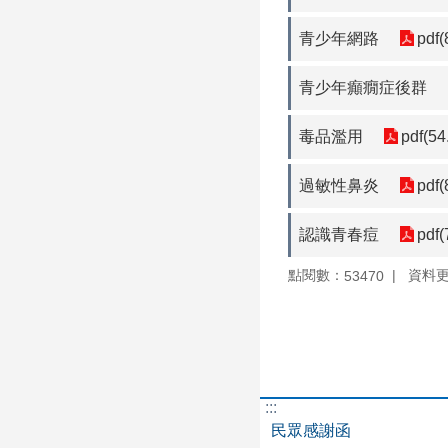
青少年網路
pdf(
青少年癲癇症後群
毒品濫用
pdf(54
過敏性鼻炎
pdf(
認識青春痘
pdf(
點閱數：
資料更新
53470
:::
民眾感謝函