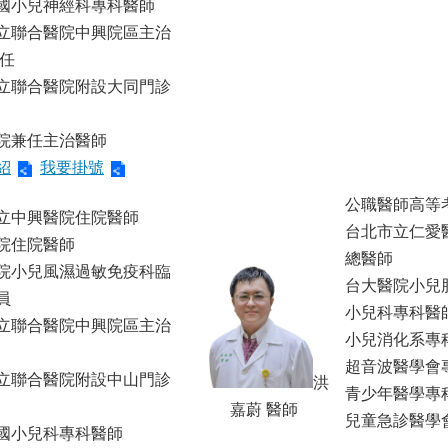
國小兒神經科專科醫師
立聯合醫院中興院區主治
主任
立聯合醫院附設大同門診
院兼任主治醫師
紹
我要掛號
公職醫師高等
立中興醫院住院醫師
台北市立仁愛
院住院醫師
總醫師
院小兒風濕過敏免疫科臨
台大醫院小兒
員
小兒科專科醫
立聯合醫院中興院區主治
小兒消化系專
超音波醫學會
立聯合醫院附設中山門診
洪
青少年醫學專
嘉蔚 醫師
兒童急診醫學
國小兒科專科醫師