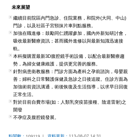
未來展望
繼續目前院區內門急診、住院業務，和院外(大同、中山)
門診，以及社區子宮頸抹片車到點服務。
加強在職進修：鼓勵同仁踴躍參加，國內外新知研討會，
吸收最新醫療資訊；甚而國外進修以與最新知識迅速接
軌。
本科擬購置最新3D腹腔鏡手術設備，以配合最新醫療趨
勢，為婦女健康維護，提供更完善的服務。
針對病患衛教服務：門診方面為產科之孕前諮詢，母嬰親
善；婦科之日常醫護保健及急診之日後追蹤。住診方面為
加強術前資訊溝通，術後恢復及生活指導，以求早日回復
正常生活。
對於目前自費市場(如：人類乳突疫苗接種、陰道雷射)之
開發
不孕症及腹腔鏡發展。
點閱數：
資料更新：
113-08-07 14:31
109119