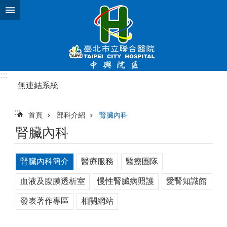
跳到主要內容區塊
:::
無連結系統
:::
首頁
部科介紹
腎臟內科
腎臟內科
腎臟內科簡介
醫療服務
醫療團隊
血液及腹膜透析室
慢性腎臟病照護
愛腎知識館
發表著作專區
相關網站