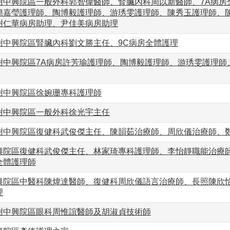
謝中興院區一般外科郭智偉醫師、腎臟內科周以新醫師、7A病房
簡嘉瑩護理師、陶博毅護理師、游琇雯護理師、陳秀玉護理師、
謝仁華病房助理、尹佳美病房助理
謝中興院區腎臟內科劉文勝主任、9C病房全體護理
謝中興院區7A病房許芳瑜護理師、陶博毅護理師、游琇雯護理師
謝中興院區徐婉珊專科護理師
謝中興院區一般外科徐光宇主任
謝中興院區復健科武俊傑主任、陳韻茹治療師、周欣儀治療師、
興院區復健科武俊傑主任、林家琦專科護理師、李怡靜職能治療師
全體護理師
興院區中醫科陳煒達醫師、復健科周欣儀語言治療師、長照陳欣怡
理
謝中興院區眼科周惟誼醫師及胡淑貞技術師