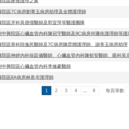
興院區產後護理之家
興院區7C病房劉菁玉病房助理及全體護理師
興院區牙科吳朋儒醫師及郭宜萍等醫護團隊
謝中興院區心臟血管內科陳冠宇醫師及9C病房何珊依護理師等護
興院區骨科陸逸民醫師及7C病房陳昆聯護理師、謝美玉病房助理
興院區神經內科徐廷儀醫師、心臟血管內科陳郁安醫師、眼科吳京
謝中興院區心臟血管內科李修豪醫師
興院區8A病房林盈岑護理師
1
2
3
4
...
8
每頁筆數