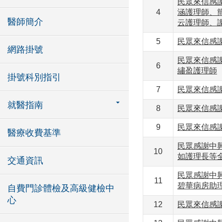
民眾來信感
4
涵護理師、
醫師簡介
云護理師、
5
民眾來信感
網路掛號
民眾來信感
6
繡盈護理師
掛號科別指引
7
民眾來信感
就醫指南
8
民眾來信感
9
民眾來信感
醫療收費基準
民眾感謝中
10
如護理長等
交通資訊
民眾感謝中
11
碧華病房助
自費門診體檢及高級健檢中
心
12
民眾來信感