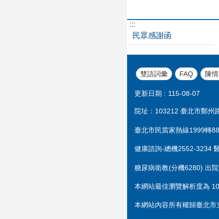
:::
民眾感謝函
雙語詞彙
FAQ
陳情
更新日期
115-08-07
院址：103212 臺北市鄭州路1
臺北市民當家熱線1999轉888
健康諮詢-總機2552-3234 
糖尿病衛教(分機6280) 出院
本網站最佳瀏覽解析度為 1024
本網站內容所有權歸臺北市