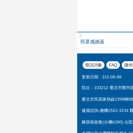
:::
民眾感謝函
雙語詞彙
FAQ
陳情
更新日期
115-08-08
院址：103212 臺北市鄭州路1
臺北市民當家熱線1999轉888
健康諮詢-總機2552-3234 
糖尿病衛教(分機6280) 出院