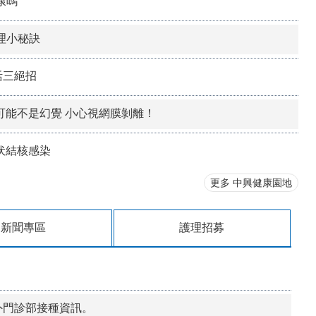
康嗎
理小秘訣
活三絕招
可能不是幻覺 小心視網膜剝離！
伏結核感染
更多 中興健康園地
新聞專區
護理招募
外門診部接種資訊。