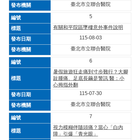
臺北市立聯合醫院
5
有關和平院區墜樓意外事件說明
115-08-03
臺北市立聯合醫院
6
暑假旅遊狂走痛到寸步難行？大腳
趾腫痛、足底長繭是警訊 醫：小
心拇指外翻
115-07-30
臺北市立聯合醫院
7
視力模糊伴隨頭痛？當心「白內
障」引爆「青光眼」