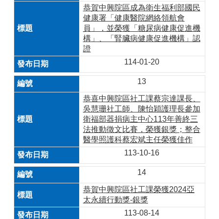
恭賀中興院區成為衛生福利部國民
健康署「健康醫院網絡領航會
員」，並榮獲「糖尿病健康促進機
構」、「腎臟病健康促進機構」認
證
114-01-20
13
恭喜中興院區社工課蔡宗達課長、
吳慧珊社工師、陳怡穎護理長參加
衛福部器捐病主中心113年善終三
法推動徵文比賽，榮獲銀獎；整合
醫學照護科蔡宏斌主任榮獲佳作
113-10-16
14
恭賀中興院區社工課榮獲2024亞
太永續行動獎-銀獎
113-08-14