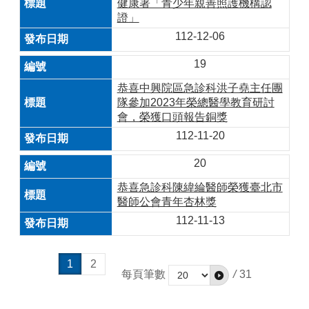
健康署「青少年親善照護機構認
證」
112-12-06
19
恭喜中興院區急診科洪子堯主任團
隊參加2023年榮總醫學教育研討
會，榮獲口頭報告銅獎
112-11-20
20
恭喜急診科陳緯綸醫師榮獲臺北市
醫師公會青年杏林獎
112-11-13
1
2
每頁筆數
/
31