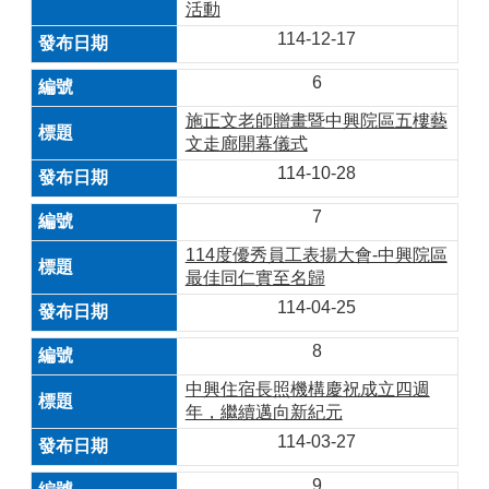
活動
114-12-17
6
施正文老師贈畫暨中興院區五樓藝
文走廊開幕儀式
114-10-28
7
114度優秀員工表揚大會-中興院區
最佳同仁實至名歸
114-04-25
8
中興住宿長照機構慶祝成立四週
年，繼續邁向新紀元
114-03-27
9