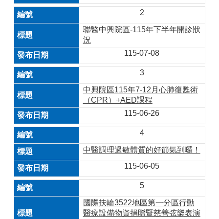
2
聯醫中興院區-115年下半年開診狀
況
115-07-08
3
中興院區115年7-12月心肺復甦術
（CPR）+AED課程
115-06-26
4
中醫調理過敏體質的好節氣到囉！
115-06-05
5
國際扶輪3522地區第一分區行動
醫療設備物資捐贈暨慈善弦樂表演