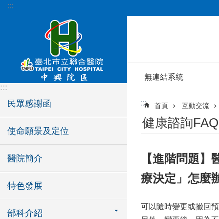
:::
跳到主要內容區塊
無連結系統
:::
民眾感謝函
:::
首頁
互動交流
健康諮詢FAQ
使命願景及定位
【進階問題】
醫院簡介
療決定」怎麼
特色發展
可以隨時變更或撤回預
部科介紹