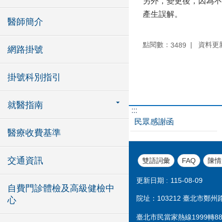
另外，變更後，因為不
產生誤解。
醫師簡介
點閱數：
資料更新：
3489
網路掛號
掛號科別指引
就醫指南
:::
民眾感謝函
醫療收費基準
交通資訊
雙語詞彙
FAQ
陳情
更新日期
115-08-09
自費門診體檢及高級健檢中
院址：103212 臺北市鄭州路1
心
臺北市民當家熱線1999轉888