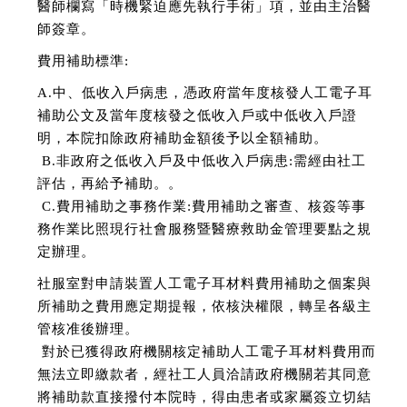
醫師欄寫「時機緊迫應先執行手術」項，並由主治醫
師簽章。
費用補助標準:
A.中、低收入戶病患，憑政府當年度核發人工電子耳
補助公文及當年度核發之低收入戶或中低收入戶證
明，本院扣除政府補助金額後予以全額補助。
B.非政府之低收入戶及中低收入戶病患:需經由社工
評估，再給予補助。。
C.費用補助之事務作業:費用補助之審查、核簽等事
務作業比照現行社會服務暨醫療救助金管理要點之規
定辦理。
社服室對申請裝置人工電子耳材料費用補助之個案與
所補助之費用應定期提報，依核決權限，轉呈各級主
管核准後辦理。
對於已獲得政府機關核定補助人工電子耳材料費用而
無法立即繳款者，經社工人員洽請政府機關若其同意
將補助款直接撥付本院時，得由患者或家屬簽立切結