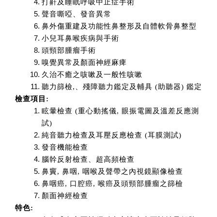
打鼾及睡眠呼吸中止症手術
聲音嘶啞、發音異常
鼻外傷重建及功能性鼻整形及自體軟骨鼻整型
小兒耳鼻喉疾病與手術
頭頸部腫瘤手術
嗅覺異常及顏面神經麻痺
久治不癒之咳嗽及一般性咳嗽
聽力篩檢,、殘障聽力鑑定及輔具 (助聽器) 鑑定
檢查項目
:
眩暈檢查 (重心動搖儀, 眼振電圖及溫差反應測
試)
純音聽力檢查及耳壓反應檢查 (耳膜測試)
發音機能檢查
腦幹反射檢查、超高頻檢查
鼻竇, 鼻咽, 咽喉及聲帶之內視鏡顯像檢查
鼻咽癌, 口腔癌, 喉癌及頭頸部腫瘤之篩檢
顏面神經檢查
特色
: