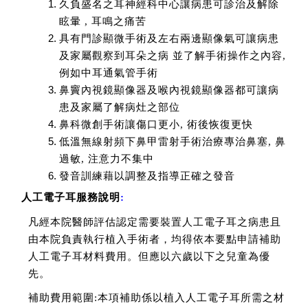
久負盛名之耳神經科中心讓病患可診治及解除
眩暈 , 耳鳴之痛苦
具有門診顯微手術及左右兩邊顯像氣可讓病患
及家屬觀察到耳朵之病 並了解手術操作之內容,
例如中耳通氣管手術
鼻竇內視鏡顯像器及喉內視鏡顯像器都可讓病
患及家屬了解病灶之部位
鼻科微創手術讓傷口更小, 術後恢復更快
低溫無線射頻下鼻甲雷射手術治療專治鼻塞, 鼻
過敏, 注意力不集中
發音訓練藉以調整及指導正確之發音
人工電子耳服務說明
:
凡經本院醫師評估認定需要裝置人工電子耳之病患且
由本院負責執行植入手術者，均得依本要點申請補助
人工電子耳材料費用。但應以六歲以下之兒童為優
先。
補助費用範圍:本項補助係以植入人工電子耳所需之材