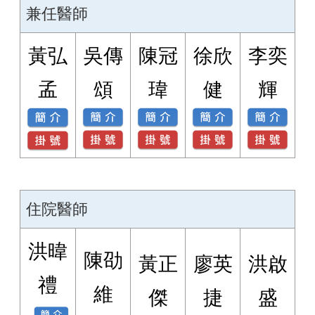
兼任醫師
黃弘
吳傳
陳冠
徐欣
李奕
孟
頌
瑋
健
輝
住院醫師
洪暐
陳劭
黃正
廖英
洪啟
禮
維
傑
捷
盛