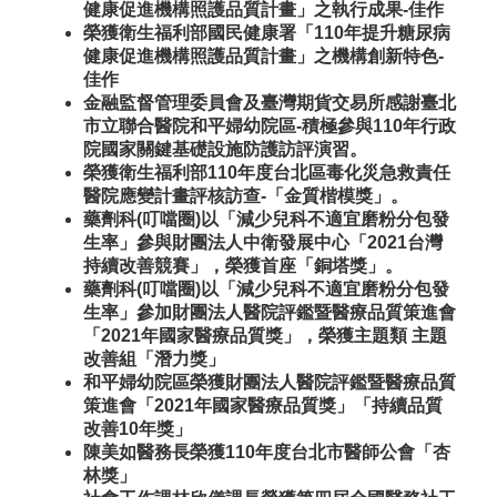
健康促進機構照護品質計畫」之執行成果-佳作
榮獲衛生福利部國民健康署「110年提升糖尿病
健康促進機構照護品質計畫」之機構創新特色-
佳作
金融監督管理委員會及臺灣期貨交易所感謝臺北
市立聯合醫院和平婦幼院區-積極參與110年行政
院國家關鍵基礎設施防護訪評演習。
榮獲衛生福利部110年度台北區毒化災急救責任
醫院應變計畫評核訪查-「金質楷模獎」。
藥劑科(叮噹圈)以「減少兒科不適宜磨粉分包發
生率」參與財團法人中衛發展中心「2021台灣
持續改善競賽」，榮獲首座「銅塔獎」。
藥劑科(叮噹圈)以「減少兒科不適宜磨粉分包發
生率」參加財團法人醫院評鑑暨醫療品質策進會
「2021年國家醫療品質獎」，榮獲主題類 主題
改善組「潛力獎」
和平婦幼院區榮獲財團法人醫院評鑑暨醫療品質
策進會「2021年國家醫療品質獎」「持續品質
改善10年獎」
陳美如醫務長榮獲110年度台北市醫師公會「杏
林獎」