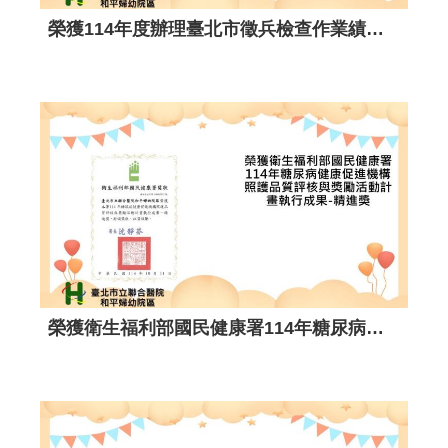
榮獲 114年度辦理臺北市 徵兵檢查作業 績優醫事人員。
榮獲衛生福利部國民健康署114年糖尿病健康促進機構照護品質評核與獎勵活動計畫執行成果-精進獎。