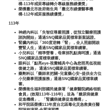
構-113年戒菸專線轉介專線服務績優獎」
榮獲臺北市政府衛生局「臺北市績優醫事機
構-112年戒菸服務績優獎」
113年
神經內科以「失智症尊嚴照護，從預立醫療照護
諮詢開始」通過SNQ國家品質標章新案認證。
腎臟內科以「360度逆轉「腎」，全人照顧開啟
豐腎人生」通過SNQ國家品質標章續審。
小兒科以「精準營養，母庫捐乳點滴呵護」通過
SNQ國家品質標章續審。
眼科以「點亮eye-視覺輔具中心為您照亮低視能
復健之路」 通過SNQ國家品質標章續審。
藥劑科以「藥師來把關~兒童藥心安~提供全方位
小兒藥事照護服務」通過SNQ國家品質標章續
審。
榮獲衛生福利部國民健康署「健康醫院網絡領航
會員」(效期113年-116年)，並為「糖尿病健康
促進機構」、「腎臟病健康促進機構」。
和平院區榮獲113年度台北區毒化災急救責任醫
院評核演習-金質演習獎