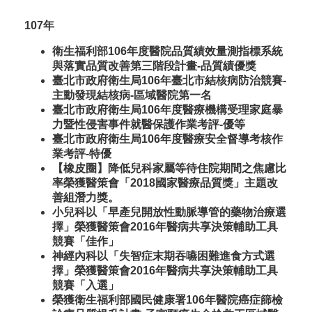
107年
衛生福利部106年度醫院品質績效量測指標系統
與落實品質改善第三階段計畫-品質績優獎
臺北市政府衛生局106年臺北市結核病防治競賽-
主動發現結核病-區域醫院第一名
臺北市政府衛生局106年度醫療機構受理家庭暴
力暨性侵害事件就醫保護作業考評-優等
臺北市政府衛生局106年度醫療安全督導考核作
業考評-特優
【橡皮圈】降低兒科家屬等待住院期間之焦慮比
率榮獲醫策會「2018國家醫療品質獎」主題改
善組潛力獎。
小兒科以「早產兒開放性動脈導管的藥物治療選
擇」榮獲醫策會2016年醫病共享決策輔助工具
競賽「佳作」
神經內科以「失智症末期吞嚥困難進食方式選
擇」榮獲醫策會2016年醫病共享決策輔助工具
競賽「入選」
榮獲衛生福利部國民健康署106年醫院癌症篩檢