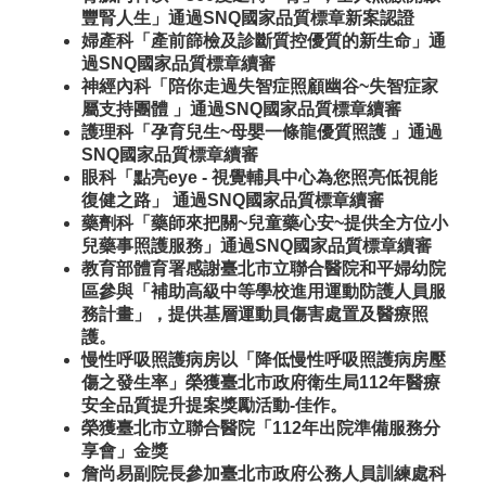
豐腎人生」通過SNQ國家品質標章新案認證
婦產科「產前篩檢及診斷質控優質的新生命」通
過SNQ國家品質標章續審
神經內科「陪你走過失智症照顧幽谷~失智症家
屬支持團體 」通過SNQ國家品質標章續審
護理科「孕育兒生~母嬰一條龍優質照護 」通過
SNQ國家品質標章續審
眼科「點亮eye - 視覺輔具中心為您照亮低視能
復健之路」 通過SNQ國家品質標章續審
藥劑科「藥師來把關~兒童藥心安~提供全方位小
兒藥事照護服務」通過SNQ國家品質標章續審
教育部體育署感謝臺北市立聯合醫院和平婦幼院
區參與「補助高級中等學校進用運動防護人員服
務計畫」，提供基層運動員傷害處置及醫療照
護。
慢性呼吸照護病房以「降低慢性呼吸照護病房壓
傷之發生率」榮獲臺北市政府衛生局112年醫療
安全品質提升提案獎勵活動-佳作。
榮獲臺北市立聯合醫院「112年出院準備服務分
享會」金獎
詹尚易副院長參加臺北市政府公務人員訓練處科