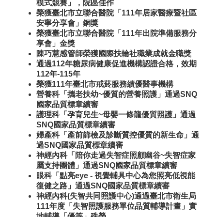
模式競賽」，院區佳作
榮獲臺北市立聯合醫院「111年居家醫療暨社區
安寧分享會」銅獎
榮獲臺北市立聯合醫院「111年出院準備服務分
享會」金獎
陳巧慧感管師榮獲國際扶輪社職業成就金職獎
通過112年糖尿病健康促進機構認證合格，效期
112年-115年
榮獲111年臺北市戒菸服務績優醫事機構
營養科「攜老扶幼~優質的營養照護」通過SNQ
國家品質標章續審
護理科「孕育兒生~母嬰一條龍優質照護」通過
SNQ國家品質標章續審
婦產科「產前篩檢及診斷質控優質的新生命」通
過SNQ國家品質標章續審
神經內科「陪你走過失智症照顧幽谷~失智症家
屬支持團體」通過SNQ國家品質標章續審
眼科「點亮eye - 視覺輔具中心為您照亮低視能
復健之路」通過SNQ國家品質標章續審
神經內科(失智共同照護中心)通過臺北市衛生局
111年度「失智照護服務單位品質輔導計畫」實
地輔導「優等」殊榮