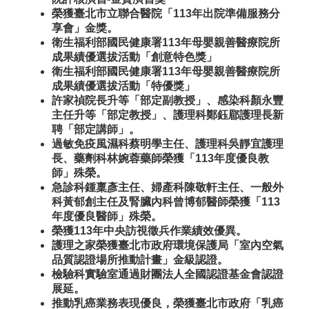
榮獲臺北市立聯合醫院「113年出院準備服務分
享會」金獎。
衛生福利部國民健康署113年母嬰親善醫療院所
成果績優選拔活動「創意特色獎」
衛生福利部國民健康署113年母嬰親善醫療院所
成果績優選拔活動「特優獎」
許家禎院長升等「部定副教授」、感染科顏永豐
主任升等「部定教授」、護理科鄭鈺郿護理長新
聘「部定講師」。
過敏免疫風濕科蔡明學主任、護理科吳靜宜護理
長、藥劑科林婉蓉藥師榮獲「113年度優良教
師」殊榮。
急診科鍾稟彥主任、婦產科陳敬軒主任、一般外
科黃郁創主任及腎臟內科曾博郁醫師榮獲「113
年度優良醫師」殊榮。
榮獲113年中央訪視徵兵作業績效優異。
護理之家榮獲臺北市政府環境保護局「室內空氣
品質認證場所推動計畫」金級認證。
檢驗科實驗室通過財團法人全國認證基金會認證
展延。
推動乳癌業務表現優良，榮獲臺北市政府「乳癌