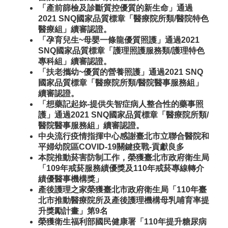
「產前篩檢及診斷質控優質的新生命」通過
2021 SNQ國家品質標章「醫療院所類/醫院特色
醫療組」續審認證。
「孕育兒生~母嬰一條龍優質照護」通過2021
SNQ國家品質標章「護理照護服務類/護理特色
專科組」續審認證。
「扶老攜幼~優質的營養照護」通過2021 SNQ
國家品質標章「醫療院所類/醫院醫事服務組」
續審認證。
「想藥記起妳-提供失智症病人整合性的藥事照
護」通過2021 SNQ國家品質標章「醫療院所類/
醫院醫事服務組」續審認證。
中央流行疫情指揮中心感謝臺北市立聯合醫院和
平婦幼院區COVID-19關鍵疫戰-貢獻良多
本院推動菸害防制工作，榮獲臺北市政府衛生局
「109年戒菸服務績優獎及110年戒菸專線轉介
績優醫事機構獎」
產後護理之家榮獲臺北市政府衛生局「110年臺
北市推動醫療院所及產後護理機構母乳哺育率提
升獎勵計畫」第9名
榮獲衛生福利部國民健康署「110年提升糖尿病