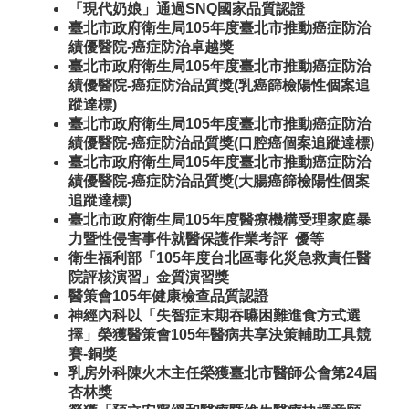
「現代奶娘」通過SNQ國家品質認證
臺北市政府衛生局105年度臺北市推動癌症防治
績優醫院-癌症防治卓越獎
臺北市政府衛生局105年度臺北市推動癌症防治
績優醫院-癌症防治品質獎(乳癌篩檢陽性個案追
蹤達標)
臺北市政府衛生局105年度臺北市推動癌症防治
績優醫院-癌症防治品質獎(口腔癌個案追蹤達標)
臺北市政府衛生局105年度臺北市推動癌症防治
績優醫院-癌症防治品質獎(大腸癌篩檢陽性個案
追蹤達標)
臺北市政府衛生局105年度醫療機構受理家庭暴
力暨性侵害事件就醫保護作業考評 優等
衛生福利部「105年度台北區毒化災急救責任醫
院評核演習」金質演習獎
醫策會105年健康檢查品質認證
神經內科以「失智症末期吞嚥困難進食方式選
擇」榮獲醫策會105年醫病共享決策輔助工具競
賽-銅獎
乳房外科陳火木主任榮獲臺北市醫師公會第24屆
杏林獎