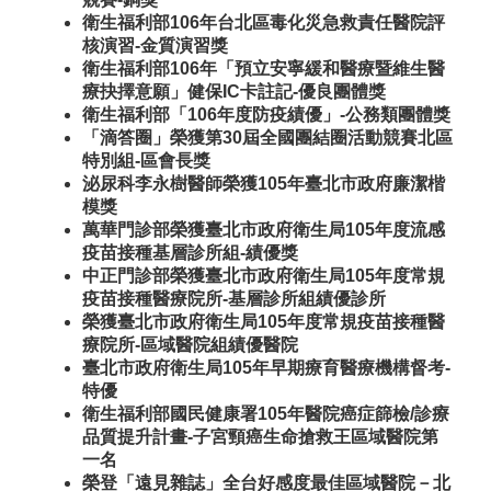
衛生福利部106年台北區毒化災急救責任醫院評
核演習-金質演習獎
衛生福利部106年「預立安寧緩和醫療暨維生醫
療抉擇意願」健保IC卡註記-優良團體獎
衛生福利部「106年度防疫績優」-公務類團體獎
「滴答圈」榮獲第30屆全國團結圈活動競賽北區
特別組-區會長獎
泌尿科李永樹醫師榮獲105年臺北市政府廉潔楷
模獎
萬華門診部榮獲臺北市政府衛生局105年度流感
疫苗接種基層診所組-績優獎
中正門診部榮獲臺北市政府衛生局105年度常規
疫苗接種醫療院所-基層診所組績優診所
榮獲臺北市政府衛生局105年度常規疫苗接種醫
療院所-區域醫院組績優醫院
臺北市政府衛生局105年早期療育醫療機構督考-
特優
衛生福利部國民健康署105年醫院癌症篩檢/診療
品質提升計畫-子宮頸癌生命搶救王區域醫院第
一名
榮登「遠見雜誌」全台好感度最佳區域醫院－北