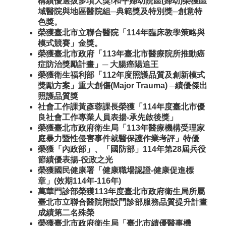
構績優選拔多項大獎!和平婦幼院區(婦幼)榮獲區
域醫院與地區醫院組─典範獎及特別獎─創意特
色獎。
榮獲臺北市立聯合醫院「114年臨床教學策略與
模式競賽」金獎。
榮獲臺北市政府「113年臺北市醫療院所推動癌
症防治獎勵計畫」─ 大腸癌陽追王
榮獲衛生福利部「112年度照護品質及創新模式
獎勵方案」重大創傷(Major Trauma) ─績優傑出
照護品質獎
社會工作課黃彥蓉課長榮獲「114年度臺北市優
良社會工作專業人員表揚-承先啟後獎」
榮獲臺北市政府衛生局「113年醫療機構受理家
庭暴力暨性侵害事件就醫保護作業考評」特優
榮獲「內政部」、「國防部」114年第28屆兵役
節績優表揚-役政之光
榮獲國民健康署「健康職場認證-健康促進標
章」(效期114年-116年)
萬華門診部榮獲113年度臺北市政府衛生局所屬
臺北市立聯合醫院附設門診部服務品質提升計畫
成績第二名殊榮
榮獲臺北市政府衛生局「臺北市績優醫事機