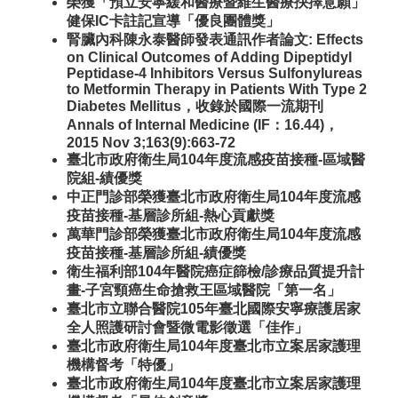
榮獲「預立安寧緩和醫療暨維生醫療抉擇意願」
健保IC卡註記宣導「優良團體獎」
腎臟內科陳永泰醫師發表通訊作者論文: Effects
on Clinical Outcomes of Adding Dipeptidyl
Peptidase-4 Inhibitors Versus Sulfonylureas
to Metformin Therapy in Patients With Type 2
Diabetes Mellitus，收錄於國際一流期刊
Annals of Internal Medicine (IF：16.44)，
2015 Nov 3;163(9):663-72
臺北市政府衛生局104年度流感疫苗接種-區域醫
院組-績優獎
中正門診部榮獲臺北市政府衛生局104年度流感
疫苗接種-基層診所組-熱心貢獻獎
萬華門診部榮獲臺北市政府衛生局104年度流感
疫苗接種-基層診所組-績優獎
衛生福利部104年醫院癌症篩檢/診療品質提升計
畫-子宮頸癌生命搶救王區域醫院「第一名」
臺北市立聯合醫院105年臺北國際安寧療護居家
全人照護研討會暨微電影徵選「佳作」
臺北市政府衛生局104年度臺北市立案居家護理
機構督考「特優」
臺北市政府衛生局104年度臺北市立案居家護理