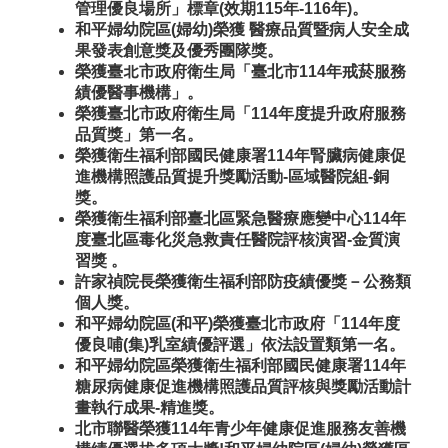
管理優良場所」標章(效期115年-116年)。
和平婦幼院區(婦幼)榮獲 醫療品質暨病人安全成
果發表創意獎及優秀團隊獎。
榮獲臺北市政府衛生局「臺北市114年戒菸服務
績優醫事機構」。
榮獲臺北市政府衛生局「114年度提升政府服務
品質獎」第一名。
榮獲衛生福利部國民健康署114年腎臟病健康促
進機構照護品質提升獎勵活動-區域醫院組-銅
獎。
榮獲衛生福利部臺北區緊急醫療應變中心114年
度臺北區毒化災急救責任醫院評核演習-金質演
習獎 。
許家禎院長榮獲衛生福利部防疫績優獎－
公務類
個人
獎。
和平婦幼院區(和平)榮獲臺北市政府「114年度
優良哺(集)乳室績優評選」依法設置類第一名。
和平婦幼院區榮獲衛生福利部國民健康署114年
糖尿病健康促進機構照護品質評核與獎勵活動計
畫執行成果-精進獎。
北市聯醫榮獲114年青少年健康促進服務友善機