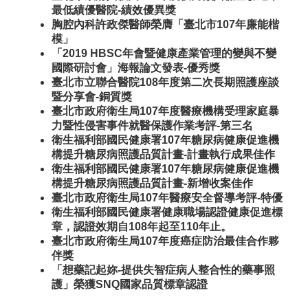
最低績優醫院-績效優異獎
胸腔內科許政傑醫師榮膺「臺北市107年廉能楷
模」
「2019 HBSC年會暨健康產業管理的變與不變
國際研討會」海報論文發表-優秀獎
臺北市立聯合醫院108年度第二次長期照護座談
暨分享會-銅質獎
臺北市政府衛生局107年度醫療機構受理家庭暴
力暨性侵害事件就醫保護作業考評-第三名
衛生福利部國民健康署107年糖尿病健康促進機
構提升糖尿病照護品質計畫-計畫執行成果佳作
衛生福利部國民健康署107年糖尿病健康促進機
構提升糖尿病照護品質計畫-新增收案佳作
臺北市政府衛生局107年醫療安全督導考評-特優
衛生福利部國民健康署健康職場認證健康促進標
章，認證效期自108年起至110年止。
臺北市政府衛生局107年度癌症防治最佳合作夥
伴獎
「想藥記起妳-提供失智症病人整合性的藥事照
護」榮獲SNQ國家品質標章認證