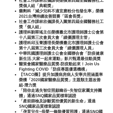
社會工作課林欣儀課長榮獲第四屆全國醫務社工
獎個人組「典範獎」
藥劑科「減少兒科不適宜磨粉分包發生率」榮獲
2021台灣持續改善競賽「區會長獎」
社會工作課林欣儀課長入圍第四屆全國醫務社工
獎「個人組」
護理科劉翠瑤主任榮獲臺北市護理師護士公會第
十八屆第三次會員大會「績優護理主管」
護理科邱玉菁護理長榮獲臺北市護理師護士公會
第十八屆第三次會員大會「績優護理人員」
中華民國護理師護士公會全國聯合會「防疫健康
新生活.大家一起來運動」影片甄選最佳動員獎
醫策會國家醫療品質獎-防疫動起來！Join Us
Fighting COVID「防疫專題優選機構」
【TACO圈】提升加護病房病人安寧共照涵蓋率
榮獲「2020國家醫療品質獎」主題類主題改善
組-潛力獎
「陪你走過失智症照顧幽谷~失智症家屬支持團
體」通過SNQ國家品質標章認證
「產前篩檢及診斷質控優質的新生命」通過
SNQ國家品質標章認證
「孕育兒生~母嬰一條龍優質照護」通過SNQ國