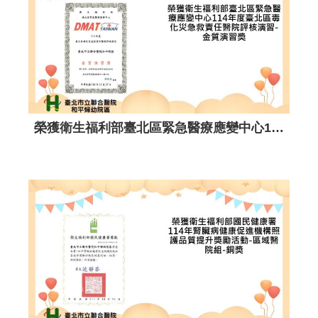
榮獲衛生福利部臺北區緊急醫療應變中心114年度臺北區毒化災急救責任醫院評核演習-金質演習獎。