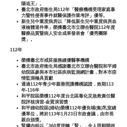
陽追王」。
臺北市政府衛生局112年「醫療機構受理家庭暴
力暨性侵害事件就醫保護作業考評」優等。
新生兒中重度病房以「降低新生兒中重度病房血
液檢體退件率」榮獲臺北市立聯合醫院112年度
醫療品質暨病人安全成果發表會「優秀團隊
獎」。
112年
榮獲臺北市戒菸服務績優醫事機構
臺北市政府衛生局感謝臺北市立聯合醫院和平婦
幼院區參與本市社區疾病監測網計畫，對本市疫
情監測極具貢獻
通過112年青少年親善照護機構認證，效期113
年-116年
和平院區榮獲112年度台北區毒化災急救責任醫
院評核演習-金質演習獎
和平婦幼院區(婦幼)榮獲112年優良哺(集)乳室績
優單位，將於113年1月23日市政會議，由市長
親自頒獎。
腎臟內科以「360度逆轉「腎」，全人照顧開啟