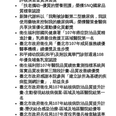
評核演習金質演習獎
「扶老攜幼~優質的營養照護」榮獲SNQ國家品
質標章認證
新陳代謝科以「我剛被診斷第二型糖尿病，我該
使用藥物來控制我的糖尿病嗎」榮獲醫策會醫病
共享決策優化運動優化貢獻獎
衛生福利部國民健康署「107年癌症防治品質精
進計畫」乳癌最佳救援王區域醫院第一名
臺北市政府衛生局「臺北市107年戒菸服務績優
醫事機構」績優獎及進步獎
和平婦幼院區(和平)及附設萬華門診部通過108
年優良哺集乳室認證
衛生福利部107年醫院品質績效量測指標系統與
落實品質改善第三階段計畫-品質改善績優獎
臺北市政府感謝本院參與「建立診所為基礎的疾
病監測網計畫」，助益良多
臺北市政府衛生局107年結核病防治品質提升計
畫-主動發現結核病個案-區域及地區醫院組第一
名
臺北市政府衛生局107年結核病防治品質提升計
畫-潛伏結合感染治療-區域及地區醫院組優等
臺北市政府兵役局107年度役男徵兵檢查驗退率