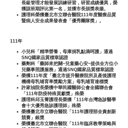
長級管理才能發展訓練研習，研習成績優異，榮
獲該班期評比第一名，並獲市長頒獎表揚。
護理科榮獲臺北市立聯合醫院111年度醫療品質
暨病人安全成果發表會「優秀團隊獎」。
111年
小兒科「精準營養，母庫捐乳點滴呵護」通過
SNQ國家品質標章認證
藥劑科「藥師來把關~兒童藥心安~提供全方位小
兒藥事照護服務」通過SNQ國家品質標章認證
榮獲111年度「臺北市提升醫療院所及產後護理
機構母乳哺育率獎勵方案」母乳哺育達標獎
許家禎院長榮獲中華民國醫師公會全國聯合會
「111年防疫特殊貢獻獎」殊榮
護理科邱玉菁護理長榮獲「111年台灣急診醫學
會十大優秀急診護理師」殊榮
榮獲臺北市立聯合醫院「111年護理部全責創新
競賽」銀獎
榮獲臺北市立聯合醫院「111年臨床教學策略與