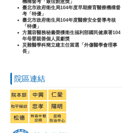
機構督考「最佳創意獎」
臺北市政府衛生局104年度早期療育醫療機構督
考「特優」
臺北市政府衛生局104年度醫療安全督導考核
「特優」
方麗容醫務秘書榮獲衛生福利部國民健康署104
年母嬰親善個人貢獻獎
災難醫學科簡立建主任當選「外傷醫學會理事
長」
院區連結