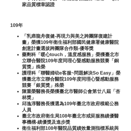
家品質標章認證
109年
「乳癌龍舟復健-再現力與美之跨團隊復建計
畫」榮獲109年衛生福利部國民健康署健康醫院
創意計畫選拔跨團隊合作類-優等獎
藥劑科「暖心touch，溫度感服務」榮獲臺北市
立聯合醫院109年度同理心暨感動服務競賽「銅
質獎」殊榮
護理科「聯醫婦幼e客服~問題解決So Easy」榮
獲臺北市立聯合醫院109年度同理心暨感動服務
競賽「銀質獎」殊榮
陳重榮醫務長榮獲臺北市醫師公會第廿八屆「杏
林獎」
邱逸淳醫務長獲選為109年臺北市政府模範公務
人員
臺北市政府衛生局108年臺北市戒菸服務績優醫
事機構-績優獎及進步獎
衛生福利部108年醫院品質績效量測指標系統與