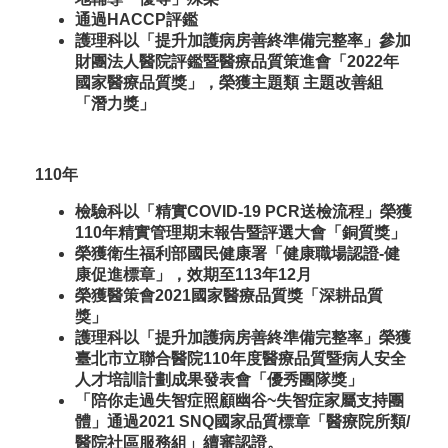
通過HACCP評鑑
護理科以「提升加護病房善終準備完整率」參加
財團法人醫院評鑑暨醫療品質策進會「2022年
國家醫療品質獎」，榮獲主題類 主題改善組
「潛力獎」
110年
檢驗科以「精實COVID-19 PCR送檢流程」榮獲
110年精實管理期末報告暨評選大會「銅質獎」
榮獲衛生福利部國民健康署「健康職場認證-健
康促進標章」，效期至113年12月
榮獲醫策會2021國家醫療品質獎「深耕品質
獎」
護理科以「提升加護病房善終準備完整率」榮獲
臺北市立聯合醫院110年度醫療品質暨病人安全
人才培訓計劃成果發表會「優秀團隊獎」
「陪你走過失智症照顧幽谷~失智症家屬支持團
體」通過2021 SNQ國家品質標章「醫療院所類/
醫院社區服務組」續審認證。