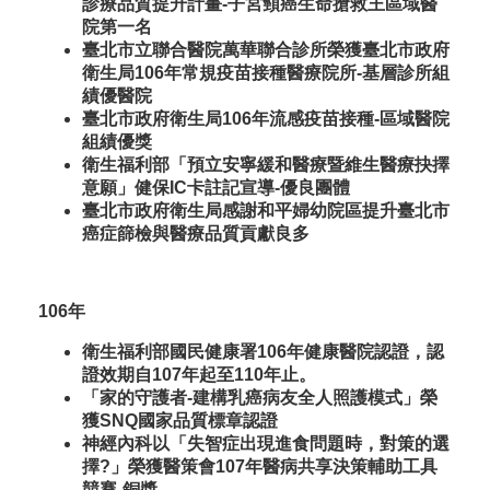
診療品質提升計畫-子宮頸癌生命搶救王區域醫
院第一名
臺北市立聯合醫院萬華聯合診所榮獲臺北市政府
衛生局106年常規疫苗接種醫療院所-基層診所組
績優醫院
臺北市政府衛生局106年流感疫苗接種-區域醫院
組績優獎
衛生福利部「預立安寧緩和醫療暨維生醫療抉擇
意願」健保IC卡註記宣導-優良團體
臺北市政府衛生局感謝和平婦幼院區提升臺北市
癌症篩檢與醫療品質貢獻良多
106年
衛生福利部國民健康署106年健康醫院認證，認
證效期自107年起至110年止。
「家的守護者-建構乳癌病友全人照護模式」榮
獲SNQ國家品質標章認證
神經內科以「失智症出現進食問題時，對策的選
擇?」榮獲醫策會107年醫病共享決策輔助工具
競賽-銅獎