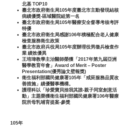
北基 TOP10
臺北市政府衛生局105年度臺北市主動發現結核
病績優獎-區域醫院組第一名
臺北市政府衛生局105年醫療安全督導考核考評
特優
臺北市政府衛生局感謝106年積極配合老人健康
檢查服務衛生政策
臺北市政府兵役局105年度辦理役男徵兵檢查作
業 績效優異
王培瑋教學主治醫師榮獲「2017年第九屆亞洲
醫學教育年會」Award of Merit – Poster
Presentation(優秀論文壁報獎)
衛生福利部國民健康署105年「戒菸服務品質改
善措施」績優醫事機構。
護理科以「珍愛寶貝捨我其誰-親子同室創意活
動」主題榮獲衛生福利部國民健康署106年醫療
院所母乳哺育提案-參獎
105年