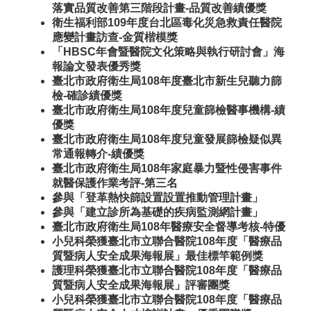
落實品質改善第三階段計畫-品質改善績優獎
衛生福利部109年度台北區毒化災急救責任醫院
應變計畫訪查-金質楷模獎
「HBSC年會暨醫院文化策略與執行研討會」海
報論文發表優秀獎
臺北市政府衛生局108年度臺北市新生兒聽力篩
檢-確診績優獎
臺北市政府衛生局108年度兒童篩檢醫事機構-績
優獎
臺北市政府衛生局108年度兒童發展篩檢疑似異
常通報轉介-績優獎
臺北市政府衛生局108年家庭暴力暨性侵害事件
就醫保護作業考評-第三名
參與「登革熱快篩設置設置推動管理計畫」
參與「建立診所為基礎的疾病監測網計畫」
臺北市政府衛生局108年醫療安全督導考核-特優
小兒科榮獲臺北市立聯合醫院108年度「醫療品
質暨病人安全成果海報展」最佳標竿範例獎
護理科榮獲臺北市立聯合醫院108年度「醫療品
質暨病人安全成果海報展」評審團獎
小兒科榮獲臺北市立聯合醫院108年度「醫療品