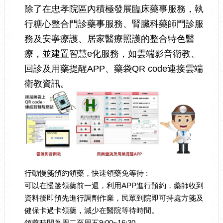
除了在忠孝院區內積極發展臨床藥事服務，執
行糖心整合門診藥事服務、腎臟科藥師門診服
務及安寧療護、居家醫療照護的整合特色醫
療，並建置智慧e化服務，如雲端影音衛教、
回診及用藥提醒APP、藥袋QR code連接雲端
衛教資訊。
行動慢箋預約領藥，快速領藥免等待 :
可以在慢箋領藥前一週，利用APP進行預約，藥師收到
資料後即預先進行調劑作業，民眾到院即可持處方箋及
健保卡過卡領藥，減少在醫院等待時間。
領藥時間為周二至周五9:00~16:30，