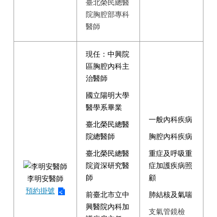
臺北榮民總醫
院胸腔部專科
醫師
現任：中興院
區胸腔內科主
治醫師
國立陽明大學
醫學系畢業
一般內科疾病
臺北榮民總醫
院總醫師
胸腔內科疾病
臺北榮民總醫
重症及呼吸重
院資深研究醫
症加護疾病照
師
顧
李明安醫師
預約掛號
前臺北市立中
肺結核及氣喘
興醫院內科加
支氣管鏡檢