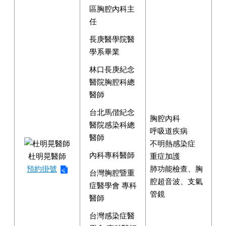
區胸腔內科主
任
長庚醫學院醫
學系畢業
林口長庚紀念
醫院胸腔科總
醫師
台北馬偕紀念
胸腔內科
醫院感染科總
呼吸道疾病
醫師
不明熱感染症
內科專科醫師
杜明晃醫師
重症加護
預約掛號
肺功能檢查、胸
台灣胸腔暨重
腔超音波、支氣
症醫學會 專科
管鏡
醫師
台灣感染症醫