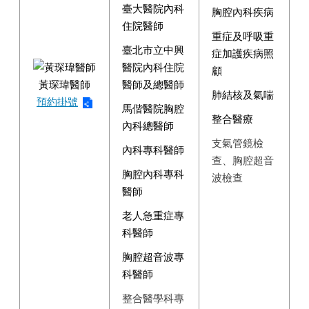
臺大醫院內科
胸腔內科疾病
住院醫師
重症及呼吸重
臺北市立中興
症加護疾病照
醫院內科住院
顧
黃琛瑋醫師
醫師及總醫師
肺結核及氣喘
預約掛號
馬偕醫院胸腔
整合醫療
內科總醫師
支氣管鏡檢
內科專科醫師
查、胸腔超音
胸腔內科專科
波檢查
醫師
老人急重症專
科醫師
胸腔超音波專
科醫師
整合醫學科專