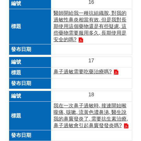
16
醫師開給我一種抗組織胺, 對我的
過敏性鼻炎相當有效, 但是我對長
期使用這個藥物還是有些疑慮, 這
些藥物需要服用多久, 長期使用是
安全的嗎?
17
鼻子過敏需要吃藥治療嗎?
18
我在一次鼻子過敏時, 接連開始喉
嚨痛, 咳嗽, 流黃色濃鼻涕, 醫生說
我的鼻竇發炎了, 需要抗生素治療,
鼻子過敏會引起鼻竇發發炎嗎?