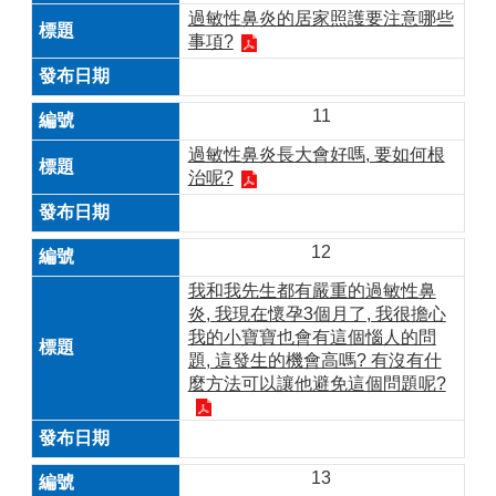
過敏性鼻炎的居家照護要注意哪些
事項?
11
過敏性鼻炎長大會好嗎, 要如何根
治呢?
12
我和我先生都有嚴重的過敏性鼻
炎, 我現在懷孕3個月了, 我很擔心
我的小寶寶也會有這個惱人的問
題, 這發生的機會高嗎? 有沒有什
麼方法可以讓他避免這個問題呢?
13