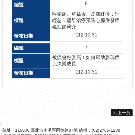
6
喉嚨痛、草莓舌、皮膚紅疹，別
輕忽，儘早治療預防心臟併發症
猩紅熱簡介
112-10-31
7
被誤會好委屈！如何幫助妥瑞症
兒快樂成長
112-10-31
回上一頁
:::
院址：115006 臺北市南港區同德路87號 總機：(02)2786-1288