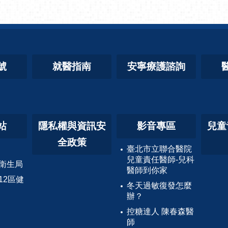
號
就醫指南
安寧療護諮詢
站
隱私權與資訊安
影音專區
兒童
全政策
臺北市立聯合醫院
兒童責任醫師-兒科
衛生局
醫師到你家
12區健
冬天過敏復發怎麼
辦？
控糖達人 陳春森醫
師