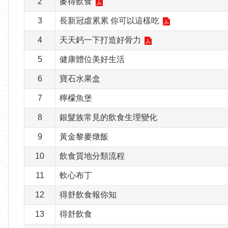
2
麥得飲食
3
長新冠虛累累 你可以這樣吃
4
天天鈣一下打造好骨力
5
健康體位美好生活
6
寶石水果盒
7
檸檬魚堡
8
銀髮族常見的飲食生理變化
9
黃金黎麥燉飯
10
飲食質地分類流程
11
軟心布丁
12
得舒飲食報你知
13
得舒飲食