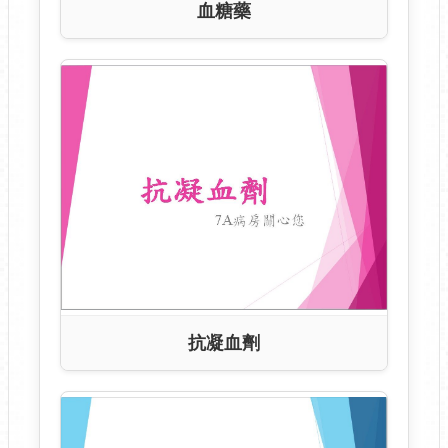
血糖藥
抗凝血劑