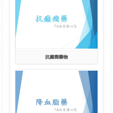
抗癲癇藥物