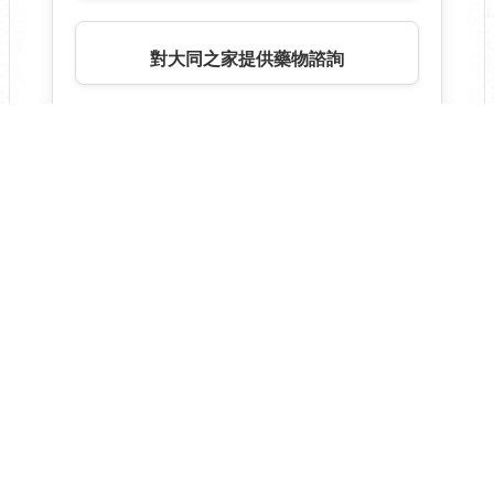
深入社區對民眾提供用藥常識與藥品檢
收
-102年福港社區關懷站