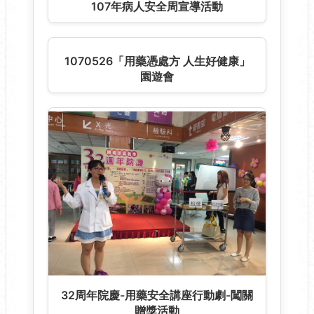
院訊 eBook~筳雅藥師