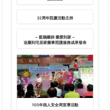
109年實習生特色院區長照教學
109年天母三玉宮衛教
108年-「萱草心、陽明情」34週年院
慶暨國際護師節、母親節活動
107年病人安全周宣導活動