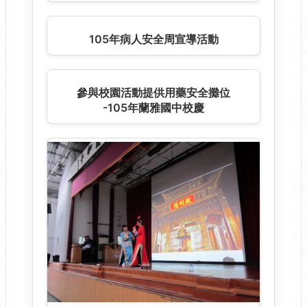
1070526「用藥憑處方 人生好健康」
園遊會
32周年院慶-用藥安全講座行動劇-闖關
贈獎活動
32周年院慶活動主持