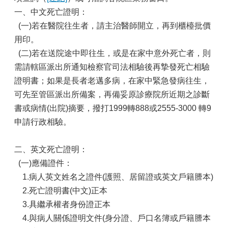
一、中文死亡證明：
(一)若在醫院往生者，請主治醫師開立，再到櫃檯批價
用印。
(二)若在送院途中即往生，或是在家中意外死亡者，則
需請轄區派出所通知檢察官司法相驗後再摯發死亡相驗
證明書；如果是長者老邁多病，在家中緊急發病往生，
可先至管區派出所備案，再備妥原診療院所近期之診斷
書或病情(出院)摘要，撥打1999轉888或2555-3000 轉9
申請行政相驗。
二、英文死亡證明：
(一)應備證件：
1.病人英文姓名之證件(護照、居留證或英文戶籍謄本)
2.死亡證明書(中文)正本
3.具繼承權者身份證正本
4.與病人關係證明文件(身分證、戶口名簿或戶籍謄本