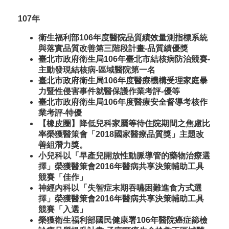
107年
衛生福利部106年度醫院品質績效量測指標系統
與落實品質改善第三階段計畫-品質績優獎
臺北市政府衛生局106年臺北市結核病防治競賽-
主動發現結核病-區域醫院第一名
臺北市政府衛生局106年度醫療機構受理家庭暴
力暨性侵害事件就醫保護作業考評-優等
臺北市政府衛生局106年度醫療安全督導考核作
業考評-特優
【橡皮圈】降低兒科家屬等待住院期間之焦慮比
率榮獲醫策會「2018國家醫療品質獎」主題改
善組潛力獎。
小兒科以「早產兒開放性動脈導管的藥物治療選
擇」榮獲醫策會2016年醫病共享決策輔助工具
競賽「佳作」
神經內科以「失智症末期吞嚥困難進食方式選
擇」榮獲醫策會2016年醫病共享決策輔助工具
競賽「入選」
榮獲衛生福利部國民健康署106年醫院癌症篩檢