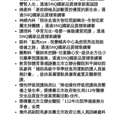
豐腎人生」通過SNQ國家品質標章新案認證
婦產科「產前篩檢及診斷質控優質的新生命」通
過SNQ國家品質標章續審
神經內科「陪你走過失智症照顧幽谷~失智症家
屬支持團體 」通過SNQ國家品質標章續審
護理科「孕育兒生~母嬰一條龍優質照護 」通過
SNQ國家品質標章續審
眼科「點亮eye - 視覺輔具中心為您照亮低視能
復健之路」 通過SNQ國家品質標章續審
藥劑科「藥師來把關~兒童藥心安~提供全方位小
兒藥事照護服務」通過SNQ國家品質標章續審
教育部體育署感謝臺北市立聯合醫院和平婦幼院
區參與「補助高級中等學校進用運動防護人員服
務計畫」，提供基層運動員傷害處置及醫療照
護。
慢性呼吸照護病房以「降低慢性呼吸照護病房壓
傷之發生率」榮獲臺北市政府衛生局112年醫療
安全品質提升提案獎勵活動-佳作。
榮獲臺北市立聯合醫院「112年出院準備服務分
享會」金獎
詹尚易副院長參加臺北市政府公務人員訓練處科