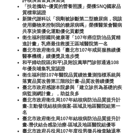
評核演習金質演習獎
「扶老攜幼~優質的營養照護」榮獲SNQ國家品
質標章認證
新陳代謝科以「我剛被診斷第二型糖尿病，我該
使用藥物來控制我的糖尿病嗎」榮獲醫策會醫病
共享決策優化運動優化貢獻獎
衛生福利部國民健康署「107年癌症防治品質精
進計畫」乳癌最佳救援王區域醫院第一名
臺北市政府衛生局「臺北市107年戒菸服務績優
醫事機構」績優獎及進步獎
和平婦幼院區(和平)及附設萬華門診部通過108
年優良哺集乳室認證
衛生福利部107年醫院品質績效量測指標系統與
落實品質改善第三階段計畫-品質改善績優獎
臺北市政府感謝本院參與「建立診所為基礎的疾
病監測網計畫」，助益良多
臺北市政府衛生局107年結核病防治品質提升計
畫-主動發現結核病個案-區域及地區醫院組第一
名
臺北市政府衛生局107年結核病防治品質提升計
畫-潛伏結合感染治療-區域及地區醫院組優等
臺北市政府兵役局107年度役男徵兵檢查驗退率