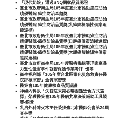
「現代奶娘」通過SNQ國家品質認證
臺北市政府衛生局105年度臺北市推動癌症防治
績優醫院-癌症防治卓越獎
臺北市政府衛生局105年度臺北市推動癌症防治
績優醫院-癌症防治品質獎(乳癌篩檢陽性個案追
蹤達標)
臺北市政府衛生局105年度臺北市推動癌症防治
績優醫院-癌症防治品質獎(口腔癌個案追蹤達標)
臺北市政府衛生局105年度臺北市推動癌症防治
績優醫院-癌症防治品質獎(大腸癌篩檢陽性個案
追蹤達標)
臺北市政府衛生局105年度醫療機構受理家庭暴
力暨性侵害事件就醫保護作業考評 優等
衛生福利部「105年度台北區毒化災急救責任醫
院評核演習」金質演習獎
醫策會105年健康檢查品質認證
神經內科以「失智症末期吞嚥困難進食方式選
擇」榮獲醫策會105年醫病共享決策輔助工具競
賽-銅獎
乳房外科陳火木主任榮獲臺北市醫師公會第24屆
杏林獎