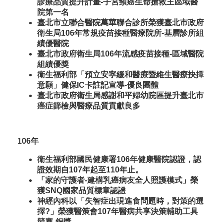
診療品質提升計畫-子宮頸癌生命搶救王區域醫
院第一名
臺北市立聯合醫院萬華聯合診所榮獲臺北市政府
衛生局106年常規疫苗接種醫療院所-基層診所組
績優醫院
臺北市政府衛生局106年流感疫苗接種-區域醫院
組績優獎
衛生福利部「預立安寧緩和醫療暨維生醫療抉擇
意願」健保IC卡註記宣導-優良團體
臺北市政府衛生局感謝和平婦幼院區提升臺北市
癌症篩檢與醫療品質貢獻良多
106年
衛生福利部國民健康署106年健康醫院認證，認
證效期自107年起至110年止。
「家的守護者-建構乳癌病友全人照護模式」榮
獲SNQ國家品質標章認證
神經內科以「失智症出現進食問題時，對策的選
擇?」榮獲醫策會107年醫病共享決策輔助工具
競賽-銅獎