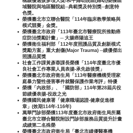
構績優選拔多項大獎!和平婦幼院區(婦幼)榮獲區
域醫院與地區醫院組─典範獎及特別獎─創意特
色獎。
榮獲臺北市立聯合醫院「114年臨床教學策略與
模式競賽」金獎。
榮獲臺北市政府「113年臺北市醫療院所推動癌
症防治獎勵計畫」─ 大腸癌陽追王
榮獲衛生福利部「112年度照護品質及創新模式
獎勵方案」重大創傷(Major Trauma) ─績優傑出
照護品質獎
社會工作課黃彥蓉課長榮獲「114年度臺北市優
良社會工作專業人員表揚-承先啟後獎」
榮獲臺北市政府衛生局「113年醫療機構受理家
庭暴力暨性侵害事件就醫保護作業考評」特優
榮獲「內政部」、「國防部」114年第28屆兵役
節績優表揚-役政之光
榮獲國民健康署「健康職場認證-健康促進標
章」(效期114年-116年)
萬華門診部榮獲113年度臺北市政府衛生局所屬
臺北市立聯合醫院附設門診部服務品質提升計畫
成績第二名殊榮
榮獲臺北市政府衛生局「臺北市績優醫事機