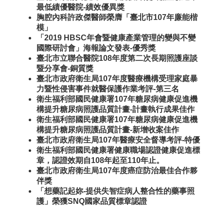
最低績優醫院-績效優異獎
胸腔內科許政傑醫師榮膺「臺北市107年廉能楷
模」
「2019 HBSC年會暨健康產業管理的變與不變
國際研討會」海報論文發表-優秀獎
臺北市立聯合醫院108年度第二次長期照護座談
暨分享會-銅質獎
臺北市政府衛生局107年度醫療機構受理家庭暴
力暨性侵害事件就醫保護作業考評-第三名
衛生福利部國民健康署107年糖尿病健康促進機
構提升糖尿病照護品質計畫-計畫執行成果佳作
衛生福利部國民健康署107年糖尿病健康促進機
構提升糖尿病照護品質計畫-新增收案佳作
臺北市政府衛生局107年醫療安全督導考評-特優
衛生福利部國民健康署健康職場認證健康促進標
章，認證效期自108年起至110年止。
臺北市政府衛生局107年度癌症防治最佳合作夥
伴獎
「想藥記起妳-提供失智症病人整合性的藥事照
護」榮獲SNQ國家品質標章認證