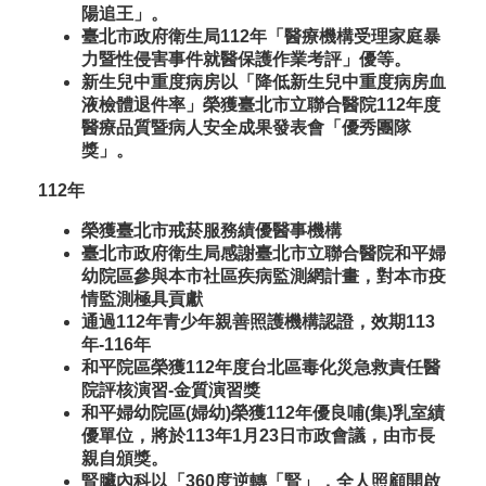
陽追王」。
臺北市政府衛生局112年「醫療機構受理家庭暴
力暨性侵害事件就醫保護作業考評」優等。
新生兒中重度病房以「降低新生兒中重度病房血
液檢體退件率」榮獲臺北市立聯合醫院112年度
醫療品質暨病人安全成果發表會「優秀團隊
獎」。
112年
榮獲臺北市戒菸服務績優醫事機構
臺北市政府衛生局感謝臺北市立聯合醫院和平婦
幼院區參與本市社區疾病監測網計畫，對本市疫
情監測極具貢獻
通過112年青少年親善照護機構認證，效期113
年-116年
和平院區榮獲112年度台北區毒化災急救責任醫
院評核演習-金質演習獎
和平婦幼院區(婦幼)榮獲112年優良哺(集)乳室績
優單位，將於113年1月23日市政會議，由市長
親自頒獎。
腎臟內科以「360度逆轉「腎」，全人照顧開啟