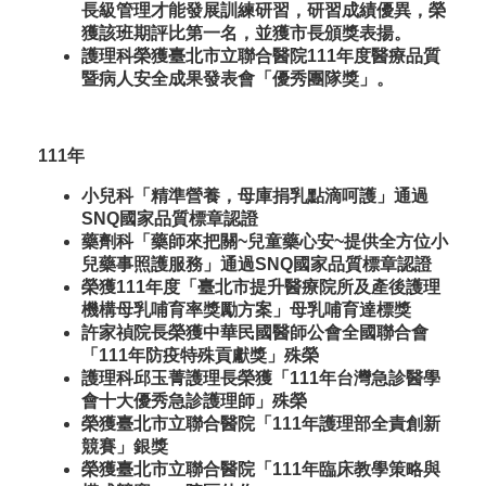
長級管理才能發展訓練研習，研習成績優異，榮
獲該班期評比第一名，並獲市長頒獎表揚。
護理科榮獲臺北市立聯合醫院111年度醫療品質
暨病人安全成果發表會「優秀團隊獎」。
111年
小兒科「精準營養，母庫捐乳點滴呵護」通過
SNQ國家品質標章認證
藥劑科「藥師來把關~兒童藥心安~提供全方位小
兒藥事照護服務」通過SNQ國家品質標章認證
榮獲111年度「臺北市提升醫療院所及產後護理
機構母乳哺育率獎勵方案」母乳哺育達標獎
許家禎院長榮獲中華民國醫師公會全國聯合會
「111年防疫特殊貢獻獎」殊榮
護理科邱玉菁護理長榮獲「111年台灣急診醫學
會十大優秀急診護理師」殊榮
榮獲臺北市立聯合醫院「111年護理部全責創新
競賽」銀獎
榮獲臺北市立聯合醫院「111年臨床教學策略與