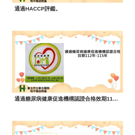
榮獲 114年度辦理臺北市 徵兵檢查作業 績優醫事人員。
榮獲衛生福利部國民健康署114年糖尿病健康促進機構照護品質評核與獎勵活動計畫執行成果-精進獎。