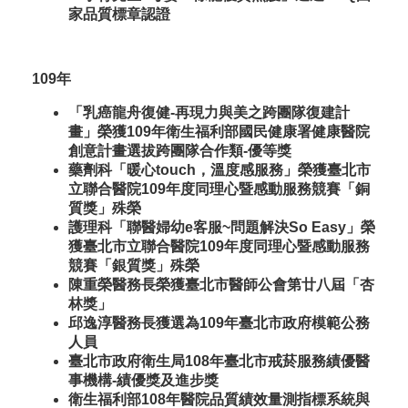
家品質標章認證
109年
「乳癌龍舟復健-再現力與美之跨團隊復建計
畫」榮獲109年衛生福利部國民健康署健康醫院
創意計畫選拔跨團隊合作類-優等獎
藥劑科「暖心touch，溫度感服務」榮獲臺北市
立聯合醫院109年度同理心暨感動服務競賽「銅
質獎」殊榮
護理科「聯醫婦幼e客服~問題解決So Easy」榮
獲臺北市立聯合醫院109年度同理心暨感動服務
競賽「銀質獎」殊榮
陳重榮醫務長榮獲臺北市醫師公會第廿八屆「杏
林獎」
邱逸淳醫務長獲選為109年臺北市政府模範公務
人員
臺北市政府衛生局108年臺北市戒菸服務績優醫
事機構-績優獎及進步獎
衛生福利部108年醫院品質績效量測指標系統與