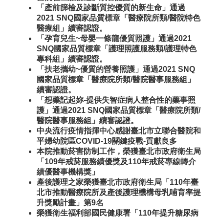
「產前篩檢及診斷質控優質的新生命」通過
2021 SNQ國家品質標章「醫療院所類/醫院特色
醫療組」續審認證。
「孕育兒生~母嬰一條龍優質照護」通過2021
SNQ國家品質標章「護理照護服務類/護理特色
專科組」續審認證。
「扶老攜幼~優質的營養照護」通過2021 SNQ
國家品質標章「醫療院所類/醫院醫事服務組」
續審認證。
「想藥記起妳-提供失智症病人整合性的藥事照
護」通過2021 SNQ國家品質標章「醫療院所類/
醫院醫事服務組」續審認證。
中央流行疫情指揮中心感謝臺北市立聯合醫院和
平婦幼院區COVID-19關鍵疫戰-貢獻良多
本院推動菸害防制工作，榮獲臺北市政府衛生局
「109年戒菸服務績優獎及110年戒菸專線轉介
績優醫事機構獎」
產後護理之家榮獲臺北市政府衛生局「110年臺
北市推動醫療院所及產後護理機構母乳哺育率提
升獎勵計畫」第9名
榮獲衛生福利部國民健康署「110年提升糖尿病