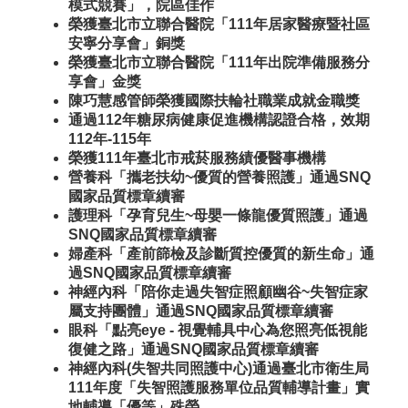
模式競賽」，院區佳作
榮獲臺北市立聯合醫院「111年居家醫療暨社區
安寧分享會」銅獎
榮獲臺北市立聯合醫院「111年出院準備服務分
享會」金獎
陳巧慧感管師榮獲國際扶輪社職業成就金職獎
通過112年糖尿病健康促進機構認證合格，效期
112年-115年
榮獲111年臺北市戒菸服務績優醫事機構
營養科「攜老扶幼~優質的營養照護」通過SNQ
國家品質標章續審
護理科「孕育兒生~母嬰一條龍優質照護」通過
SNQ國家品質標章續審
婦產科「產前篩檢及診斷質控優質的新生命」通
過SNQ國家品質標章續審
神經內科「陪你走過失智症照顧幽谷~失智症家
屬支持團體」通過SNQ國家品質標章續審
眼科「點亮eye - 視覺輔具中心為您照亮低視能
復健之路」通過SNQ國家品質標章續審
神經內科(失智共同照護中心)通過臺北市衛生局
111年度「失智照護服務單位品質輔導計畫」實
地輔導「優等」殊榮