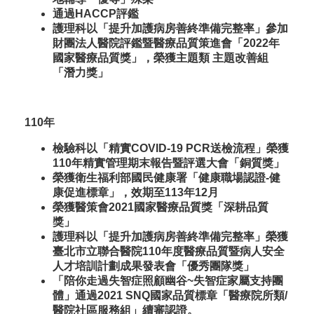
通過HACCP評鑑
護理科以「提升加護病房善終準備完整率」參加
財團法人醫院評鑑暨醫療品質策進會「2022年
國家醫療品質獎」，榮獲主題類 主題改善組
「潛力獎」
110年
檢驗科以「精實COVID-19 PCR送檢流程」榮獲
110年精實管理期末報告暨評選大會「銅質獎」
榮獲衛生福利部國民健康署「健康職場認證-健
康促進標章」，效期至113年12月
榮獲醫策會2021國家醫療品質獎「深耕品質
獎」
護理科以「提升加護病房善終準備完整率」榮獲
臺北市立聯合醫院110年度醫療品質暨病人安全
人才培訓計劃成果發表會「優秀團隊獎」
「陪你走過失智症照顧幽谷~失智症家屬支持團
體」通過2021 SNQ國家品質標章「醫療院所類/
醫院社區服務組」續審認證。