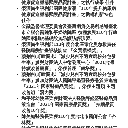
健康促進機構照護品質計畫」之執行成果-佳作
榮獲衛生福利部國民健康署「110年提升糖尿病
健康促進機構照護品質計畫」之機構創新特色-
佳作
金融監督管理委員會及臺灣期貨交易所感謝臺北
市立聯合醫院和平婦幼院區-積極參與110年行政
院國家關鍵基礎設施防護訪評演習。
榮獲衛生福利部110年度台北區毒化災急救責任
醫院應變計畫評核訪查-「金質楷模獎」。
藥劑科(叮噹圈)以「減少兒科不適宜磨粉分包發
生率」參與財團法人中衛發展中心「2021台灣
持續改善競賽」，榮獲首座「銅塔獎」。
藥劑科(叮噹圈)以「減少兒科不適宜磨粉分包發
生率」參加財團法人醫院評鑑暨醫療品質策進會
「2021年國家醫療品質獎」，榮獲主題類 主題
改善組「潛力獎」
和平婦幼院區榮獲財團法人醫院評鑑暨醫療品質
策進會「2021年國家醫療品質獎」「持續品質
改善10年獎」
陳美如醫務長榮獲110年度台北市醫師公會「杏
林獎」