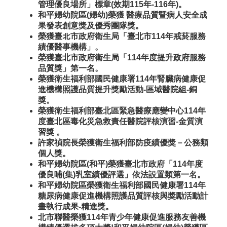
管理優良場所」標章(效期115年-116年)。
和平婦幼院區(婦幼)榮獲 醫療品質暨病人安全成
果發表創意獎及優秀團隊獎。
榮獲臺北市政府衛生局「臺北市114年戒菸服務
績優醫事機構」。
榮獲臺北市政府衛生局「114年度提升政府服務
品質獎」第一名。
榮獲衛生福利部國民健康署114年腎臟病健康促
進機構照護品質提升獎勵活動-區域醫院組-銅
獎。
榮獲衛生福利部臺北區緊急醫療應變中心114年
度臺北區毒化災急救責任醫院評核演習-金質演
習獎 。
許家禎院長榮獲衛生福利部防疫績優獎－
公務類
個人
獎。
和平婦幼院區(和平)榮獲臺北市政府「114年度
優良哺(集)乳室績優評選」依法設置類第一名。
和平婦幼院區榮獲衛生福利部國民健康署114年
糖尿病健康促進機構照護品質評核與獎勵活動計
畫執行成果-精進獎。
北市聯醫榮獲114年青少年健康促進服務友善機