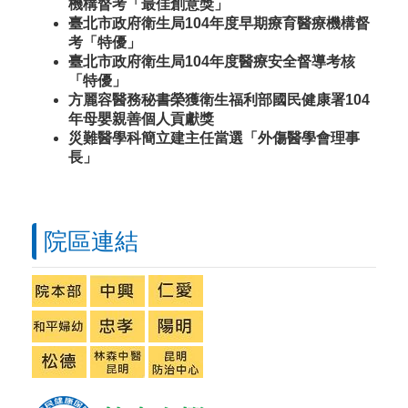
機構督考「最佳創意獎」
臺北市政府衛生局104年度早期療育醫療機構督
考「特優」
臺北市政府衛生局104年度醫療安全督導考核
「特優」
方麗容醫務秘書榮獲衛生福利部國民健康署104
年母嬰親善個人貢獻獎
災難醫學科簡立建主任當選「外傷醫學會理事
長」
院區連結