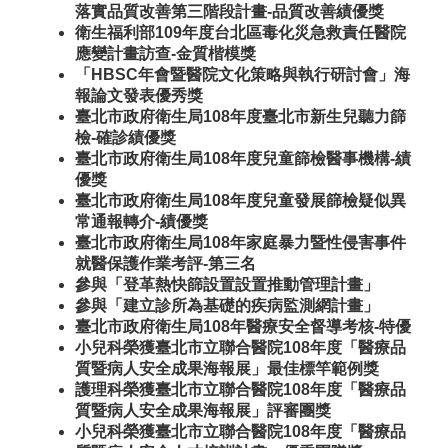
落實品質改善第三階段計畫-品質改善績優獎
衛生福利部109年度台北區毒化災急救責任醫院
應變計畫訪查-金質楷模獎
「HBSC年會暨醫院文化策略與執行研討會」海
報論文發表優秀獎
臺北市政府衛生局108年度臺北市新生兒聽力篩
檢-確診績優獎
臺北市政府衛生局108年度兒童篩檢醫事機構-績
優獎
臺北市政府衛生局108年度兒童發展篩檢疑似異
常通報轉介-績優獎
臺北市政府衛生局108年家庭暴力暨性侵害事件
就醫保護作業考評-第三名
參與「登革熱快篩設置設置推動管理計畫」
參與「建立診所為基礎的疾病監測網計畫」
臺北市政府衛生局108年醫療安全督導考核-特優
小兒科榮獲臺北市立聯合醫院108年度「醫療品
質暨病人安全成果海報展」最佳標竿範例獎
護理科榮獲臺北市立聯合醫院108年度「醫療品
質暨病人安全成果海報展」評審團獎
小兒科榮獲臺北市立聯合醫院108年度「醫療品