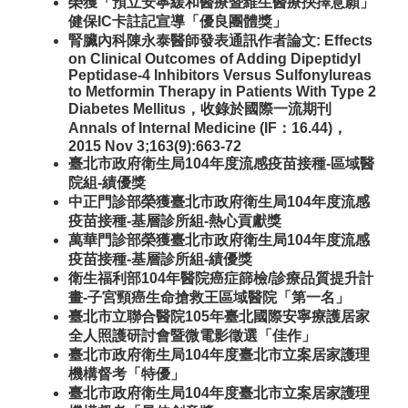
榮獲「預立安寧緩和醫療暨維生醫療抉擇意願」
健保IC卡註記宣導「優良團體獎」
腎臟內科陳永泰醫師發表通訊作者論文: Effects
on Clinical Outcomes of Adding Dipeptidyl
Peptidase-4 Inhibitors Versus Sulfonylureas
to Metformin Therapy in Patients With Type 2
Diabetes Mellitus，收錄於國際一流期刊
Annals of Internal Medicine (IF：16.44)，
2015 Nov 3;163(9):663-72
臺北市政府衛生局104年度流感疫苗接種-區域醫
院組-績優獎
中正門診部榮獲臺北市政府衛生局104年度流感
疫苗接種-基層診所組-熱心貢獻獎
萬華門診部榮獲臺北市政府衛生局104年度流感
疫苗接種-基層診所組-績優獎
衛生福利部104年醫院癌症篩檢/診療品質提升計
畫-子宮頸癌生命搶救王區域醫院「第一名」
臺北市立聯合醫院105年臺北國際安寧療護居家
全人照護研討會暨微電影徵選「佳作」
臺北市政府衛生局104年度臺北市立案居家護理
機構督考「特優」
臺北市政府衛生局104年度臺北市立案居家護理