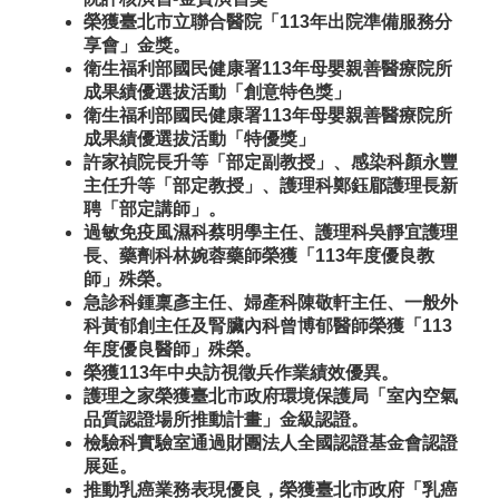
榮獲臺北市立聯合醫院「113年出院準備服務分
享會」金獎。
衛生福利部國民健康署113年母嬰親善醫療院所
成果績優選拔活動「創意特色獎」
衛生福利部國民健康署113年母嬰親善醫療院所
成果績優選拔活動「特優獎」
許家禎院長升等「部定副教授」、感染科顏永豐
主任升等「部定教授」、護理科鄭鈺郿護理長新
聘「部定講師」。
過敏免疫風濕科蔡明學主任、護理科吳靜宜護理
長、藥劑科林婉蓉藥師榮獲「113年度優良教
師」殊榮。
急診科鍾稟彥主任、婦產科陳敬軒主任、一般外
科黃郁創主任及腎臟內科曾博郁醫師榮獲「113
年度優良醫師」殊榮。
榮獲113年中央訪視徵兵作業績效優異。
護理之家榮獲臺北市政府環境保護局「室內空氣
品質認證場所推動計畫」金級認證。
檢驗科實驗室通過財團法人全國認證基金會認證
展延。
推動乳癌業務表現優良，榮獲臺北市政府「乳癌