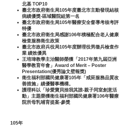
北基 TOP10
臺北市政府衛生局105年度臺北市主動發現結核
病績優獎-區域醫院組第一名
臺北市政府衛生局105年醫療安全督導考核考評
特優
臺北市政府衛生局感謝106年積極配合老人健康
檢查服務衛生政策
臺北市政府兵役局105年度辦理役男徵兵檢查作
業 績效優異
王培瑋教學主治醫師榮獲「2017年第九屆亞洲
醫學教育年會」Award of Merit – Poster
Presentation(優秀論文壁報獎)
衛生福利部國民健康署105年「戒菸服務品質改
善措施」績優醫事機構。
護理科以「珍愛寶貝捨我其誰-親子同室創意活
動」主題榮獲衛生福利部國民健康署106年醫療
院所母乳哺育提案-參獎
105年