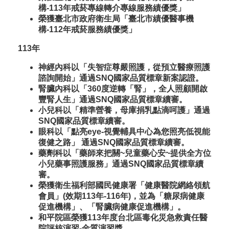
構-113年戒菸專線轉介專線服務績優獎」
榮獲臺北市政府衛生局「臺北市績優醫事機
構-112年戒菸服務績優獎」
113年
神經內科以「失智症尊嚴照護，從預立醫療照護
諮詢開始」通過SNQ國家品質標章新案認證。
腎臟內科以「360度逆轉「腎」，全人照顧開啟
豐腎人生」通過SNQ國家品質標章續審。
小兒科以「精準營養，母庫捐乳點滴呵護」通過
SNQ國家品質標章續審。
眼科以「點亮eye-視覺輔具中心為您照亮低視能
復健之路」 通過SNQ國家品質標章續審。
藥劑科以「藥師來把關~兒童藥心安~提供全方位
小兒藥事照護服務」通過SNQ國家品質標章續
審。
榮獲衛生福利部國民健康署「健康醫院網絡領航
會員」(效期113年-116年)，並為「糖尿病健康
促進機構」、「腎臟病健康促進機構」。
和平院區榮獲113年度台北區毒化災急救責任醫
院評核演習-金質演習獎