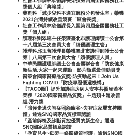
社會工作課林欣儀課長榮獲第四屆全國醫務社工
獎個人組「典範獎」
藥劑科「減少兒科不適宜磨粉分包發生率」榮獲
2021台灣持續改善競賽「區會長獎」
社會工作課林欣儀課長入圍第四屆全國醫務社工
獎「個人組」
護理科劉翠瑤主任榮獲臺北市護理師護士公會第
十八屆第三次會員大會「績優護理主管」
護理科邱玉菁護理長榮獲臺北市護理師護士公會
第十八屆第三次會員大會「績優護理人員」
中華民國護理師護士公會全國聯合會「防疫健康
新生活.大家一起來運動」影片甄選最佳動員獎
醫策會國家醫療品質獎-防疫動起來！Join Us
Fighting COVID「防疫專題優選機構」
【TACO圈】提升加護病房病人安寧共照涵蓋率
榮獲「2020國家醫療品質獎」主題類主題改善
組-潛力獎
「陪你走過失智症照顧幽谷~失智症家屬支持團
體」通過SNQ國家品質標章認證
「產前篩檢及診斷質控優質的新生命」通過
SNQ國家品質標章認證
「孕育兒生~母嬰一條龍優質照護」通過SNQ國