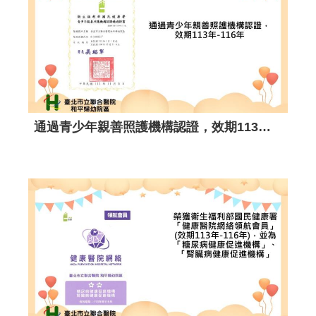
榮獲衛生福利部臺北區緊急醫療應變中心114年度臺北區毒化災急救責任醫院評核演習-金質演習獎。