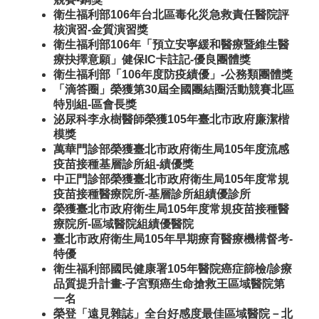
衛生福利部106年台北區毒化災急救責任醫院評
核演習-金質演習獎
衛生福利部106年「預立安寧緩和醫療暨維生醫
療抉擇意願」健保IC卡註記-優良團體獎
衛生福利部「106年度防疫績優」-公務類團體獎
「滴答圈」榮獲第30屆全國團結圈活動競賽北區
特別組-區會長獎
泌尿科李永樹醫師榮獲105年臺北市政府廉潔楷
模獎
萬華門診部榮獲臺北市政府衛生局105年度流感
疫苗接種基層診所組-績優獎
中正門診部榮獲臺北市政府衛生局105年度常規
疫苗接種醫療院所-基層診所組績優診所
榮獲臺北市政府衛生局105年度常規疫苗接種醫
療院所-區域醫院組績優醫院
臺北市政府衛生局105年早期療育醫療機構督考-
特優
衛生福利部國民健康署105年醫院癌症篩檢/診療
品質提升計畫-子宮頸癌生命搶救王區域醫院第
一名
榮登「遠見雜誌」全台好感度最佳區域醫院－北