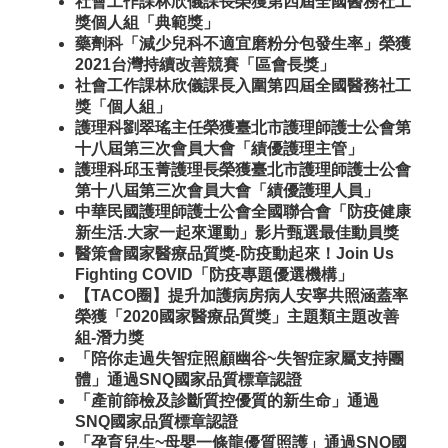
社會工作課林欣儀課長榮獲第四屆全國醫務社工
獎個人組「典範獎」
藥劑科「減少兒科不適宜磨粉分包發生率」榮獲
2021台灣持續改善競賽「區會長獎」
社會工作課林欣儀課長入圍第四屆全國醫務社工
獎「個人組」
護理科劉翠瑤主任榮獲臺北市護理師護士公會第
十八屆第三次會員大會「績優護理主管」
護理科邱玉菁護理長榮獲臺北市護理師護士公會
第十八屆第三次會員大會「績優護理人員」
中華民國護理師護士公會全國聯合會「防疫健康
新生活.大家一起來運動」影片甄選最佳動員獎
醫策會國家醫療品質獎-防疫動起來！Join Us
Fighting COVID「防疫專題優選機構」
【TACO圈】提升加護病房病人安寧共照涵蓋率
榮獲「2020國家醫療品質獎」主題類主題改善
組-潛力獎
「陪你走過失智症照顧幽谷~失智症家屬支持團
體」通過SNQ國家品質標章認證
「產前篩檢及診斷質控優質的新生命」通過
SNQ國家品質標章認證
「孕育兒生~母嬰一條龍優質照護」通過SNQ國