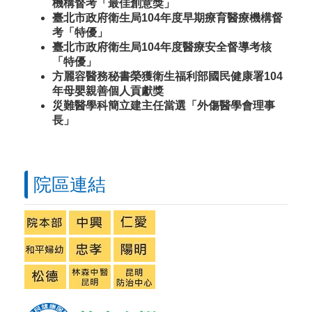
機構督考「最佳創意獎」
臺北市政府衛生局104年度早期療育醫療機構督
考「特優」
臺北市政府衛生局104年度醫療安全督導考核
「特優」
方麗容醫務秘書榮獲衛生福利部國民健康署104
年母嬰親善個人貢獻獎
災難醫學科簡立建主任當選「外傷醫學會理事
長」
院區連結