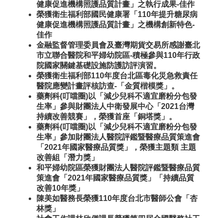
健康促進機構照護品質計畫」之執行成果-佳作
榮獲衛生福利部國民健康署「110年提升糖尿病
健康促進機構照護品質計畫」之機構創新特色-
佳作
金融監督管理委員會及臺灣期貨交易所感謝臺北
市立聯合醫院和平婦幼院區-積極參與110年行政
院國家關鍵基礎設施防護訪評演習。
榮獲衛生福利部110年度台北區毒化災急救責任
醫院應變計畫評核訪查-「金質楷模獎」。
藥劑科(叮噹圈)以「減少兒科不適宜磨粉分包發
生率」參與財團法人中衛發展中心「2021台灣
持續改善競賽」，榮獲首座「銅塔獎」。
藥劑科(叮噹圈)以「減少兒科不適宜磨粉分包發
生率」參加財團法人醫院評鑑暨醫療品質策進會
「2021年國家醫療品質獎」，榮獲主題類 主題
改善組「潛力獎」
和平婦幼院區榮獲財團法人醫院評鑑暨醫療品質
策進會「2021年國家醫療品質獎」「持續品質
改善10年獎」
陳美如醫務長榮獲110年度台北市醫師公會「杏
林獎」