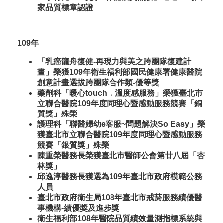
家品質標章認證
109年
「乳癌龍舟復健-再現力與美之跨團隊復建計
畫」榮獲109年衛生福利部國民健康署健康醫院
創意計畫選拔跨團隊合作類-優等獎
藥劑科「暖心touch，溫度感服務」榮獲臺北市
立聯合醫院109年度同理心暨感動服務競賽「銅
質獎」殊榮
護理科「聯醫婦幼e客服~問題解決So Easy」榮
獲臺北市立聯合醫院109年度同理心暨感動服務
競賽「銀質獎」殊榮
陳重榮醫務長榮獲臺北市醫師公會第廿八屆「杏
林獎」
邱逸淳醫務長獲選為109年臺北市政府模範公務
人員
臺北市政府衛生局108年臺北市戒菸服務績優醫
事機構-績優獎及進步獎
衛生福利部108年醫院品質績效量測指標系統與