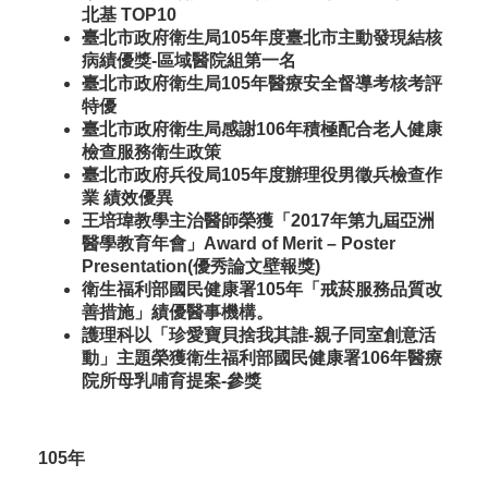
北基 TOP10
臺北市政府衛生局105年度臺北市主動發現結核
病績優獎-區域醫院組第一名
臺北市政府衛生局105年醫療安全督導考核考評
特優
臺北市政府衛生局感謝106年積極配合老人健康
檢查服務衛生政策
臺北市政府兵役局105年度辦理役男徵兵檢查作
業 績效優異
王培瑋教學主治醫師榮獲「2017年第九屆亞洲
醫學教育年會」Award of Merit – Poster
Presentation(優秀論文壁報獎)
衛生福利部國民健康署105年「戒菸服務品質改
善措施」績優醫事機構。
護理科以「珍愛寶貝捨我其誰-親子同室創意活
動」主題榮獲衛生福利部國民健康署106年醫療
院所母乳哺育提案-參獎
105年