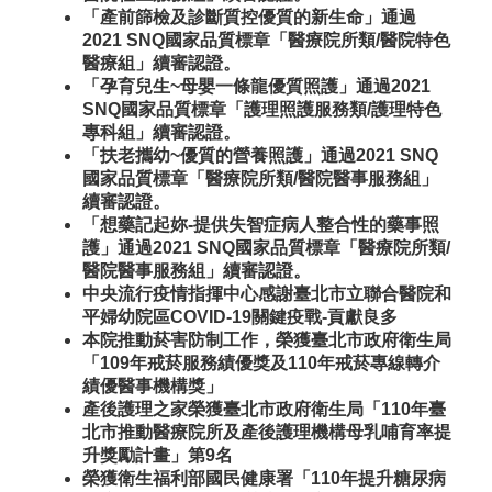
「產前篩檢及診斷質控優質的新生命」通過
2021 SNQ國家品質標章「醫療院所類/醫院特色
醫療組」續審認證。
「孕育兒生~母嬰一條龍優質照護」通過2021
SNQ國家品質標章「護理照護服務類/護理特色
專科組」續審認證。
「扶老攜幼~優質的營養照護」通過2021 SNQ
國家品質標章「醫療院所類/醫院醫事服務組」
續審認證。
「想藥記起妳-提供失智症病人整合性的藥事照
護」通過2021 SNQ國家品質標章「醫療院所類/
醫院醫事服務組」續審認證。
中央流行疫情指揮中心感謝臺北市立聯合醫院和
平婦幼院區COVID-19關鍵疫戰-貢獻良多
本院推動菸害防制工作，榮獲臺北市政府衛生局
「109年戒菸服務績優獎及110年戒菸專線轉介
績優醫事機構獎」
產後護理之家榮獲臺北市政府衛生局「110年臺
北市推動醫療院所及產後護理機構母乳哺育率提
升獎勵計畫」第9名
榮獲衛生福利部國民健康署「110年提升糖尿病