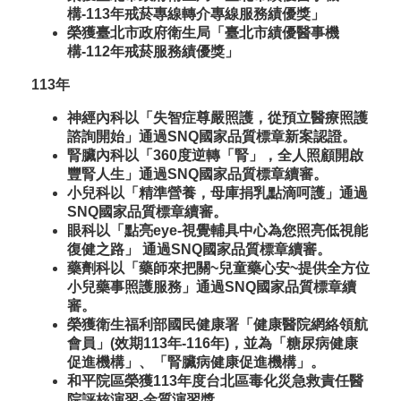
構-113年戒菸專線轉介專線服務績優獎」
榮獲臺北市政府衛生局「臺北市績優醫事機
構-112年戒菸服務績優獎」
113年
神經內科以「失智症尊嚴照護，從預立醫療照護
諮詢開始」通過SNQ國家品質標章新案認證。
腎臟內科以「360度逆轉「腎」，全人照顧開啟
豐腎人生」通過SNQ國家品質標章續審。
小兒科以「精準營養，母庫捐乳點滴呵護」通過
SNQ國家品質標章續審。
眼科以「點亮eye-視覺輔具中心為您照亮低視能
復健之路」 通過SNQ國家品質標章續審。
藥劑科以「藥師來把關~兒童藥心安~提供全方位
小兒藥事照護服務」通過SNQ國家品質標章續
審。
榮獲衛生福利部國民健康署「健康醫院網絡領航
會員」(效期113年-116年)，並為「糖尿病健康
促進機構」、「腎臟病健康促進機構」。
和平院區榮獲113年度台北區毒化災急救責任醫
院評核演習-金質演習獎