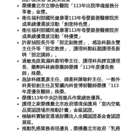
榮獲臺北市立聯合醫院「113年出院準備服務分
享會」金獎。
衛生福利部國民健康署113年母嬰親善醫療院所
成果績優選拔活動「創意特色獎」
衛生福利部國民健康署113年母嬰親善醫療院所
成果績優選拔活動「特優獎」
許家禎院長升等「部定副教授」、感染科顏永豐
主任升等「部定教授」、護理科鄭鈺郿護理長新
聘「部定講師」。
過敏免疫風濕科蔡明學主任、護理科吳靜宜護理
長、藥劑科林婉蓉藥師榮獲「113年度優良教
師」殊榮。
急診科鍾稟彥主任、婦產科陳敬軒主任、一般外
科黃郁創主任及腎臟內科曾博郁醫師榮獲「113
年度優良醫師」殊榮。
榮獲113年中央訪視徵兵作業績效優異。
護理之家榮獲臺北市政府環境保護局「室內空氣
品質認證場所推動計畫」金級認證。
檢驗科實驗室通過財團法人全國認證基金會認證
展延。
推動乳癌業務表現優良，榮獲臺北市政府「乳癌