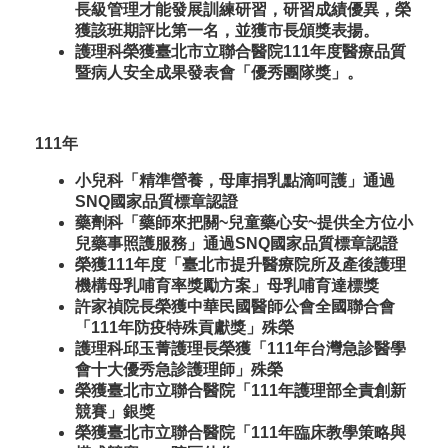
長級管理才能發展訓練研習，研習成績優異，榮
獲該班期評比第一名，並獲市長頒獎表揚。
護理科榮獲臺北市立聯合醫院111年度醫療品質
暨病人安全成果發表會「優秀團隊獎」。
111年
小兒科「精準營養，母庫捐乳點滴呵護」通過
SNQ國家品質標章認證
藥劑科「藥師來把關~兒童藥心安~提供全方位小
兒藥事照護服務」通過SNQ國家品質標章認證
榮獲111年度「臺北市提升醫療院所及產後護理
機構母乳哺育率獎勵方案」母乳哺育達標獎
許家禎院長榮獲中華民國醫師公會全國聯合會
「111年防疫特殊貢獻獎」殊榮
護理科邱玉菁護理長榮獲「111年台灣急診醫學
會十大優秀急診護理師」殊榮
榮獲臺北市立聯合醫院「111年護理部全責創新
競賽」銀獎
榮獲臺北市立聯合醫院「111年臨床教學策略與