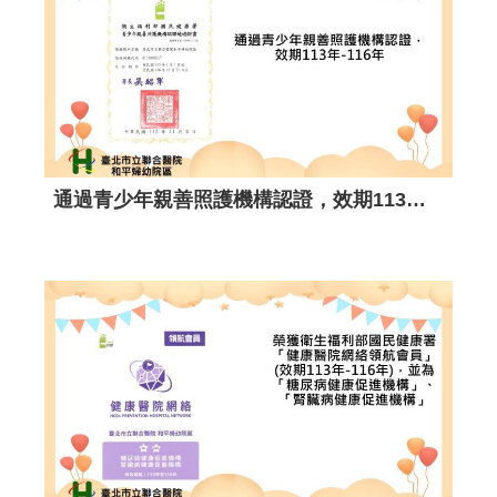
榮獲衛生福利部臺北區緊急醫療應變中心114年度臺北區毒化災急救責任醫院評核演習-金質演習獎。