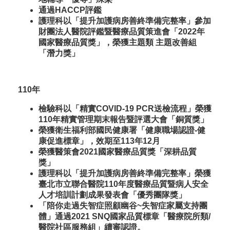
通過HACCP評鑑
護理科以「提升加護病房善終準備完整率」參加
財團法人醫院評鑑暨醫療品質策進會「2022年
國家醫療品質獎」，榮獲主題類 主題改善組
「潛力獎」
110年
檢驗科以「精實COVID-19 PCR送檢流程」榮獲
110年精實管理期末報告暨評選大會「銅質獎」
榮獲衛生福利部國民健康署「健康職場認證-健
康促進標章」，效期至113年12月
榮獲醫策會2021國家醫療品質獎「深耕品質
獎」
護理科以「提升加護病房善終準備完整率」榮獲
臺北市立聯合醫院110年度醫療品質暨病人安全
人才培訓計劃成果發表會「優秀團隊獎」
「陪你走過失智症照顧幽谷~失智症家屬支持團
體」通過2021 SNQ國家品質標章「醫療院所類/
醫院社區服務組」續審認證。