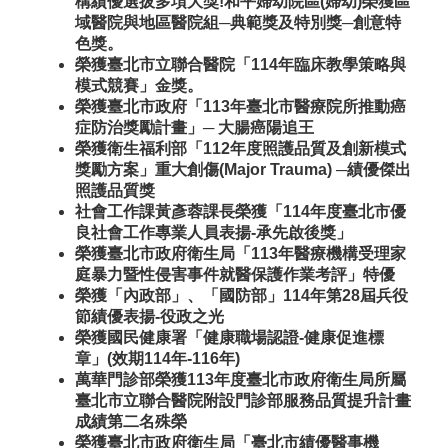
構績優選拔多項大獎!和平婦幼院區(婦幼)榮獲區
域醫院與地區醫院組─典範獎及特別獎─創意特
色獎。
榮獲臺北市立聯合醫院「114年臨床教學策略與
模式競賽」金獎。
榮獲臺北市政府「113年臺北市醫療院所推動癌
症防治獎勵計畫」─ 大腸癌陽追王
榮獲衛生福利部「112年度照護品質及創新模式
獎勵方案」重大創傷(Major Trauma) ─績優傑出
照護品質獎
社會工作課黃彥蓉課長榮獲「114年度臺北市優
良社會工作專業人員表揚-承先啟後獎」
榮獲臺北市政府衛生局「113年醫療機構受理家
庭暴力暨性侵害事件就醫保護作業考評」特優
榮獲「內政部」、「國防部」114年第28屆兵役
節績優表揚-役政之光
榮獲國民健康署「健康職場認證-健康促進標
章」(效期114年-116年)
萬華門診部榮獲113年度臺北市政府衛生局所屬
臺北市立聯合醫院附設門診部服務品質提升計畫
成績第二名殊榮
榮獲臺北市政府衛生局「臺北市績優醫事機