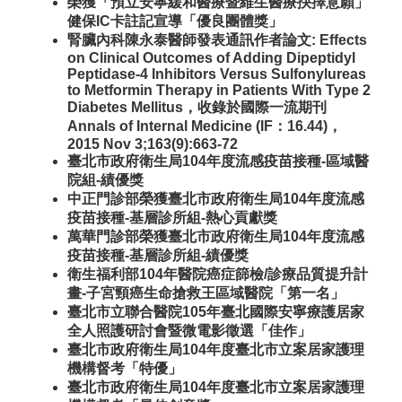
榮獲「預立安寧緩和醫療暨維生醫療抉擇意願」
健保IC卡註記宣導「優良團體獎」
腎臟內科陳永泰醫師發表通訊作者論文: Effects
on Clinical Outcomes of Adding Dipeptidyl
Peptidase-4 Inhibitors Versus Sulfonylureas
to Metformin Therapy in Patients With Type 2
Diabetes Mellitus，收錄於國際一流期刊
Annals of Internal Medicine (IF：16.44)，
2015 Nov 3;163(9):663-72
臺北市政府衛生局104年度流感疫苗接種-區域醫
院組-績優獎
中正門診部榮獲臺北市政府衛生局104年度流感
疫苗接種-基層診所組-熱心貢獻獎
萬華門診部榮獲臺北市政府衛生局104年度流感
疫苗接種-基層診所組-績優獎
衛生福利部104年醫院癌症篩檢/診療品質提升計
畫-子宮頸癌生命搶救王區域醫院「第一名」
臺北市立聯合醫院105年臺北國際安寧療護居家
全人照護研討會暨微電影徵選「佳作」
臺北市政府衛生局104年度臺北市立案居家護理
機構督考「特優」
臺北市政府衛生局104年度臺北市立案居家護理