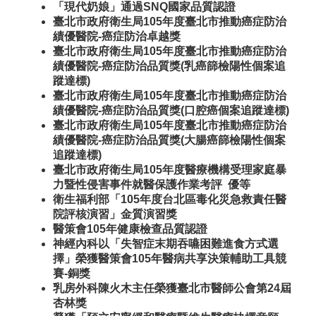
「現代奶娘」通過SNQ國家品質認證
臺北市政府衛生局105年度臺北市推動癌症防治
績優醫院-癌症防治卓越獎
臺北市政府衛生局105年度臺北市推動癌症防治
績優醫院-癌症防治品質獎(乳癌篩檢陽性個案追
蹤達標)
臺北市政府衛生局105年度臺北市推動癌症防治
績優醫院-癌症防治品質獎(口腔癌個案追蹤達標)
臺北市政府衛生局105年度臺北市推動癌症防治
績優醫院-癌症防治品質獎(大腸癌篩檢陽性個案
追蹤達標)
臺北市政府衛生局105年度醫療機構受理家庭暴
力暨性侵害事件就醫保護作業考評 優等
衛生福利部「105年度台北區毒化災急救責任醫
院評核演習」金質演習獎
醫策會105年健康檢查品質認證
神經內科以「失智症末期吞嚥困難進食方式選
擇」榮獲醫策會105年醫病共享決策輔助工具競
賽-銅獎
乳房外科陳火木主任榮獲臺北市醫師公會第24屆
杏林獎