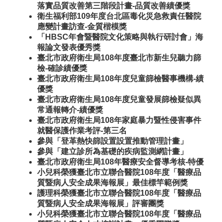
落實品質改善第三階段計畫-品質改善績優獎
衛生福利部109年度台北區毒化災急救責任醫院
應變計畫訪查-金質楷模獎
「HBSC年會暨醫院文化策略與執行研討會」海
報論文發表優秀獎
臺北市政府衛生局108年度臺北市新生兒聽力篩
檢-確診績優獎
臺北市政府衛生局108年度兒童篩檢醫事機構-績
優獎
臺北市政府衛生局108年度兒童發展篩檢疑似異
常通報轉介-績優獎
臺北市政府衛生局108年家庭暴力暨性侵害事件
就醫保護作業考評-第三名
參與「登革熱快篩設置設置推動管理計畫」
參與「建立診所為基礎的疾病監測網計畫」
臺北市政府衛生局108年醫療安全督導考核-特優
小兒科榮獲臺北市立聯合醫院108年度「醫療品
質暨病人安全成果海報展」最佳標竿範例獎
護理科榮獲臺北市立聯合醫院108年度「醫療品
質暨病人安全成果海報展」評審團獎
小兒科榮獲臺北市立聯合醫院108年度「醫療品