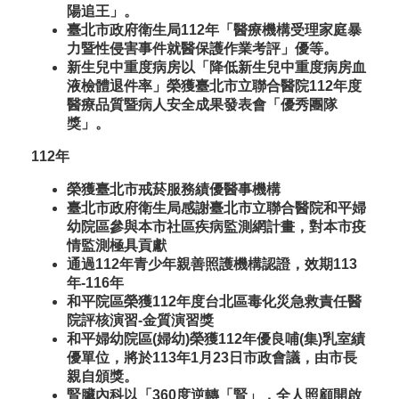
陽追王」。
臺北市政府衛生局112年「醫療機構受理家庭暴
力暨性侵害事件就醫保護作業考評」優等。
新生兒中重度病房以「降低新生兒中重度病房血
液檢體退件率」榮獲臺北市立聯合醫院112年度
醫療品質暨病人安全成果發表會「優秀團隊
獎」。
112年
榮獲臺北市戒菸服務績優醫事機構
臺北市政府衛生局感謝臺北市立聯合醫院和平婦
幼院區參與本市社區疾病監測網計畫，對本市疫
情監測極具貢獻
通過112年青少年親善照護機構認證，效期113
年-116年
和平院區榮獲112年度台北區毒化災急救責任醫
院評核演習-金質演習獎
和平婦幼院區(婦幼)榮獲112年優良哺(集)乳室績
優單位，將於113年1月23日市政會議，由市長
親自頒獎。
腎臟內科以「360度逆轉「腎」，全人照顧開啟