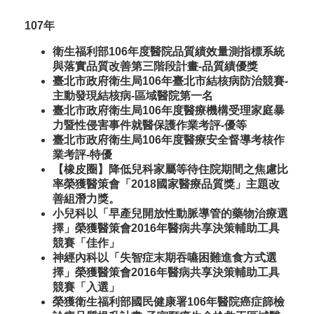
107年
衛生福利部106年度醫院品質績效量測指標系統
與落實品質改善第三階段計畫-品質績優獎
臺北市政府衛生局106年臺北市結核病防治競賽-
主動發現結核病-區域醫院第一名
臺北市政府衛生局106年度醫療機構受理家庭暴
力暨性侵害事件就醫保護作業考評-優等
臺北市政府衛生局106年度醫療安全督導考核作
業考評-特優
【橡皮圈】降低兒科家屬等待住院期間之焦慮比
率榮獲醫策會「2018國家醫療品質獎」主題改
善組潛力獎。
小兒科以「早產兒開放性動脈導管的藥物治療選
擇」榮獲醫策會2016年醫病共享決策輔助工具
競賽「佳作」
神經內科以「失智症末期吞嚥困難進食方式選
擇」榮獲醫策會2016年醫病共享決策輔助工具
競賽「入選」
榮獲衛生福利部國民健康署106年醫院癌症篩檢