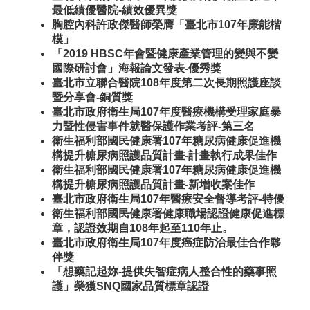
最低績優醫院-績效優異獎
胸腔內科許政傑醫師榮膺「臺北市107年廉能楷
模」
「2019 HBSC年會暨健康產業管理的變與不變
國際研討會」海報論文發表-優秀獎
臺北市立聯合醫院108年度第二次長期照護座談
暨分享會-銅質獎
臺北市政府衛生局107年度醫療機構受理家庭暴
力暨性侵害事件就醫保護作業考評-第三名
衛生福利部國民健康署107年糖尿病健康促進機
構提升糖尿病照護品質計畫-計畫執行成果佳作
衛生福利部國民健康署107年糖尿病健康促進機
構提升糖尿病照護品質計畫-新增收案佳作
臺北市政府衛生局107年醫療安全督導考評-特優
衛生福利部國民健康署健康職場認證健康促進標
章，認證效期自108年起至110年止。
臺北市政府衛生局107年度癌症防治最佳合作夥
伴獎
「想藥記起妳-提供失智症病人整合性的藥事照
護」榮獲SNQ國家品質標章認證