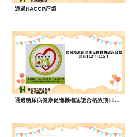
榮獲 114年度辦理臺北市 徵兵檢查作業 績優醫事人員。
榮獲衛生福利部國民健康署114年糖尿病健康促進機構照護品質評核與獎勵活動計畫執行成果-精進獎。