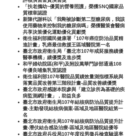
評核演習金質演習獎
「扶老攜幼~優質的營養照護」榮獲SNQ國家品
質標章認證
新陳代謝科以「我剛被診斷第二型糖尿病，我該
使用藥物來控制我的糖尿病嗎」榮獲醫策會醫病
共享決策優化運動優化貢獻獎
衛生福利部國民健康署「107年癌症防治品質精
進計畫」乳癌最佳救援王區域醫院第一名
臺北市政府衛生局「臺北市107年戒菸服務績優
醫事機構」績優獎及進步獎
和平婦幼院區(和平)及附設萬華門診部通過108
年優良哺集乳室認證
衛生福利部107年醫院品質績效量測指標系統與
落實品質改善第三階段計畫-品質改善績優獎
臺北市政府感謝本院參與「建立診所為基礎的疾
病監測網計畫」，助益良多
臺北市政府衛生局107年結核病防治品質提升計
畫-主動發現結核病個案-區域及地區醫院組第一
名
臺北市政府衛生局107年結核病防治品質提升計
畫-潛伏結合感染治療-區域及地區醫院組優等
臺北市政府兵役局107年度役男徵兵檢查驗退率