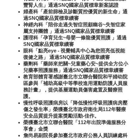
豐腎人生」通過SNQ國家品質標章新案認證
婦產科「產前篩檢及診斷質控優質的新生命」通
過SNQ國家品質標章續審
神經內科「陪你走過失智症照顧幽谷~失智症家
屬支持團體 」通過SNQ國家品質標章續審
護理科「孕育兒生~母嬰一條龍優質照護 」通過
SNQ國家品質標章續審
眼科「點亮eye - 視覺輔具中心為您照亮低視能
復健之路」 通過SNQ國家品質標章續審
藥劑科「藥師來把關~兒童藥心安~提供全方位小
兒藥事照護服務」通過SNQ國家品質標章續審
教育部體育署感謝臺北市立聯合醫院和平婦幼院
區參與「補助高級中等學校進用運動防護人員服
務計畫」，提供基層運動員傷害處置及醫療照
護。
慢性呼吸照護病房以「降低慢性呼吸照護病房壓
傷之發生率」榮獲臺北市政府衛生局112年醫療
安全品質提升提案獎勵活動-佳作。
榮獲臺北市立聯合醫院「112年出院準備服務分
享會」金獎
詹尚易副院長參加臺北市政府公務人員訓練處科