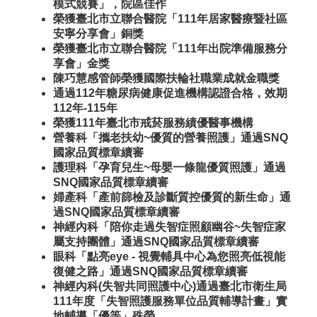
模式競賽」，院區佳作
榮獲臺北市立聯合醫院「111年居家醫療暨社區
安寧分享會」銅獎
榮獲臺北市立聯合醫院「111年出院準備服務分
享會」金獎
陳巧慧感管師榮獲國際扶輪社職業成就金職獎
通過112年糖尿病健康促進機構認證合格，效期
112年-115年
榮獲111年臺北市戒菸服務績優醫事機構
營養科「攜老扶幼~優質的營養照護」通過SNQ
國家品質標章續審
護理科「孕育兒生~母嬰一條龍優質照護」通過
SNQ國家品質標章續審
婦產科「產前篩檢及診斷質控優質的新生命」通
過SNQ國家品質標章續審
神經內科「陪你走過失智症照顧幽谷~失智症家
屬支持團體」通過SNQ國家品質標章續審
眼科「點亮eye - 視覺輔具中心為您照亮低視能
復健之路」通過SNQ國家品質標章續審
神經內科(失智共同照護中心)通過臺北市衛生局
111年度「失智照護服務單位品質輔導計畫」實
地輔導「優等」殊榮