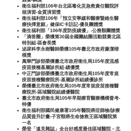
衛生福利部106年台北區毒化災急救責任醫院評
核演習-金質演習獎
衛生福利部106年「預立安寧緩和醫療暨維生醫
療抉擇意願」健保IC卡註記-優良團體獎
衛生福利部「106年度防疫績優」-公務類團體獎
「滴答圈」榮獲第30屆全國團結圈活動競賽北區
特別組-區會長獎
泌尿科李永樹醫師榮獲105年臺北市政府廉潔楷
模獎
萬華門診部榮獲臺北市政府衛生局105年度流感
疫苗接種基層診所組-績優獎
中正門診部榮獲臺北市政府衛生局105年度常規
疫苗接種醫療院所-基層診所組績優診所
榮獲臺北市政府衛生局105年度常規疫苗接種醫
療院所-區域醫院組績優醫院
臺北市政府衛生局105年早期療育醫療機構督考-
特優
衛生福利部國民健康署105年醫院癌症篩檢/診療
品質提升計畫-子宮頸癌生命搶救王區域醫院第
一名
榮登「遠見雜誌」全台好感度最佳區域醫院－北