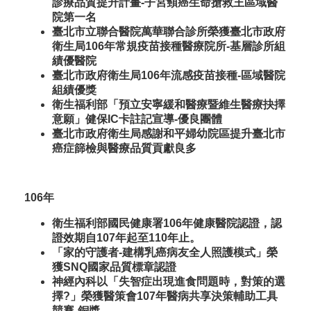
診療品質提升計畫-子宮頸癌生命搶救王區域醫
院第一名
臺北市立聯合醫院萬華聯合診所榮獲臺北市政府
衛生局106年常規疫苗接種醫療院所-基層診所組
績優醫院
臺北市政府衛生局106年流感疫苗接種-區域醫院
組績優獎
衛生福利部「預立安寧緩和醫療暨維生醫療抉擇
意願」健保IC卡註記宣導-優良團體
臺北市政府衛生局感謝和平婦幼院區提升臺北市
癌症篩檢與醫療品質貢獻良多
106年
衛生福利部國民健康署106年健康醫院認證，認
證效期自107年起至110年止。
「家的守護者-建構乳癌病友全人照護模式」榮
獲SNQ國家品質標章認證
神經內科以「失智症出現進食問題時，對策的選
擇?」榮獲醫策會107年醫病共享決策輔助工具
競賽-銅獎