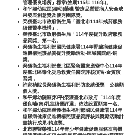
管理優良場所」標章(效期115年-116年)。
和平婦幼院區(婦幼)榮獲 醫療品質暨病人安全成
果發表創意獎及優秀團隊獎。
榮獲臺北市政府衛生局「臺北市114年戒菸服務
績優醫事機構」。
榮獲臺北市政府衛生局「114年度提升政府服務
品質獎」第一名。
榮獲衛生福利部國民健康署114年腎臟病健康促
進機構照護品質提升獎勵活動-區域醫院組-銅
獎。
榮獲衛生福利部臺北區緊急醫療應變中心114年
度臺北區毒化災急救責任醫院評核演習-金質演
習獎 。
許家禎院長榮獲衛生福利部防疫績優獎－
公務類
個人
獎。
和平婦幼院區(和平)榮獲臺北市政府「114年度
優良哺(集)乳室績優評選」依法設置類第一名。
和平婦幼院區榮獲衛生福利部國民健康署114年
糖尿病健康促進機構照護品質評核與獎勵活動計
畫執行成果-精進獎。
北市聯醫榮獲114年青少年健康促進服務友善機