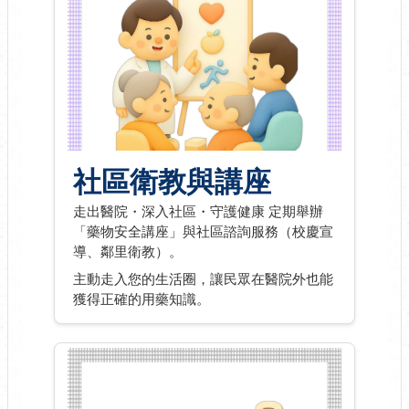
社區衛教與講座
走出醫院・深入社區・守護健康 定期舉辦
「藥物安全講座」與社區諮詢服務（校慶宣
導、鄰里衛教）。
主動走入您的生活圈，讓民眾在醫院外也能
獲得正確的用藥知識。