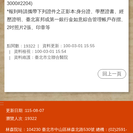
網
3000#2204)
路
*報到時請攜帶下列證件之正影本:身分證、學歷證書、經
掛
號
歷證明、臺北富邦或第一銀行金如意綜合管理帳戶存摺、
2吋照片2張、印章等
就
醫
指
點閱數：
資料更新：100-03-01 15:55
19322
南
資料檢視：100-03-01 15:54
資料維護：臺北市立聯合醫院
臺
灣
中
回上一頁
醫
國
際
交
:::
流
訓
更新日期
115-08-07
練
瀏覽人次
19322
中
心
林森院址：104230 臺北市中山區林森北路530號 總機：(02)2591-