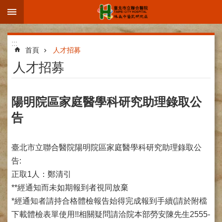
:::
跳到主要內容區塊
進
:::
階
首頁
人才招募
搜
人才招募
尋
陽明院區家庭醫學科研究助理錄取公
告
院
區
簡
臺北市立聯合醫院陽明院區家庭醫學科研究助理錄取公
介
告:
部
正取1人：鄭清引
科
**經通知而未如期報到者視同放棄
介
*經通知者請持合格體檢報告始得完成報到手續(請於附檔
紹
下載體檢表單使用!!相關疑問請洽院本部勞安陳先生2555-