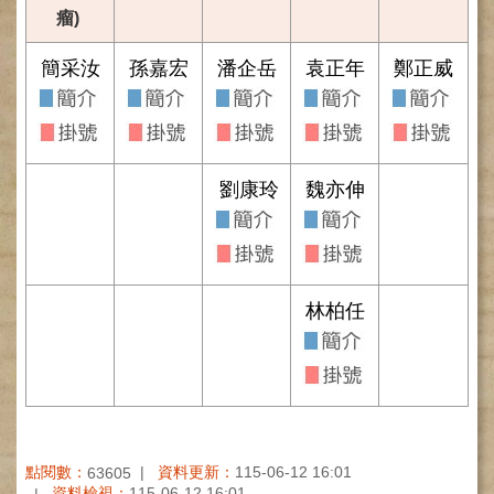
瘤)
健
康
簡采汝
孫嘉宏
潘企岳
袁正年
鄭正威
檢
查
中
心
(Health
Management
劉康玲
魏亦伸
Center)
醫
療
收
林柏任
費
基
準
電
子
病
歷
點閱數：
資料更新：
115-06-12 16:01
63605
實
資料檢視：
115-06-12 16:01