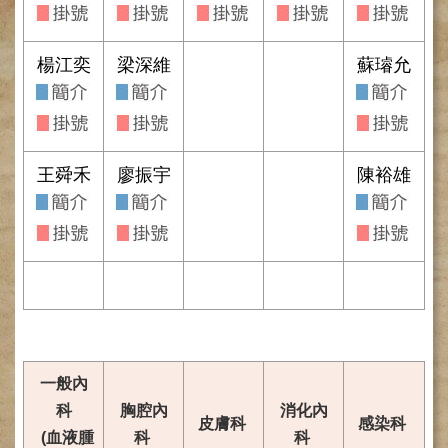
網
路
掛
號
楊江奕
梁深維
蘇璿允
就
醫
指
南
王舜禾
廖振宇
陳裕雄
臺
灣
中
醫
國
際
交
流
訓
一般內
練
科
胸腔內
消化內
中
皮膚科
感染科
心
(血液腫
科
科