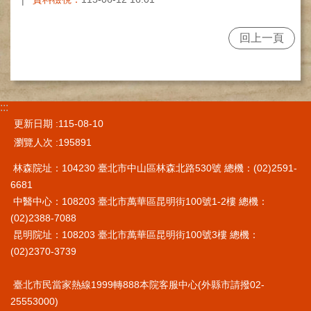
施
範
回上一頁
圍
交
通
資
:::
訊
更新日期
115-08-10
院
瀏覽人次
195891
區
林森院址：104230 臺北市中山區林森北路530號 總機：(02)2591-
特
色
6681
中醫中心：108203 臺北市萬華區昆明街100號1-2樓 總機：
醫
(02)2388-7088
師
昆明院址：108203 臺北市萬華區昆明街100號3樓 總機：
簡
(02)2370-3739
介
健
臺北市民當家熱線1999轉888本院客服中心(外縣市請撥02-
康
25553000)
資