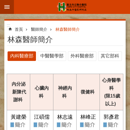
:::
跳到主要內容區塊
進
:::
階
首頁
醫師簡介
林森醫師簡介
搜
林森醫師簡介
尋
內科醫療部
中醫醫學部
外科醫療部
其它部科
院
區
心身醫學
簡
內分泌
心臟內
神經內
科
介
新陳代
復健科
科
科
(限15歲
謝科
部
以上)
科
介
黃建榮
江碩儒
林志遠
林峰正
郭彥君
紹