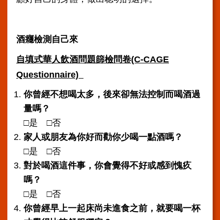
訊
網
酒癮檢測自己來
站
導
自填式華人飲酒問題篩檢問卷
(C-
CAGE
覽
Questionnaire)
回
首
你曾經不想喝太多，後來卻無法控制而喝酒過
頁
量嗎？
台
□是 □否
北
家人或朋友為你好而勸你少喝一點酒嗎？
通-
□是 □否
健
康
對於喝酒這件事，你會覺得不好或感到愧疚
服
嗎？
務
□是 □否
陳
你曾經早上一起床尚未進食之前，就要喝一杯
情