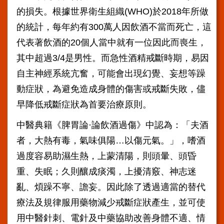
導
使
的損失。根據世界衛生組織(WHO)於2018年所做
用
的統計，每年約有300萬人因飲酒不當而死亡，這
ODF
開
代表著飲酒的20個人當中就有一位因此而喪生，
放
其中超過3/4是男性。而急性酒精戒斷時期，易因
文
件
自主神經系統亢奮，可能會出現幻覺、妄想等躁
格
動症狀，為避免造成身體的傷害或戒斷失敗，儘
式
早降低戒斷症狀為首要治療原則。
雙
語
中醫典籍《脾胃論·論飲酒過傷》中認為：「夫酒
詞
者，大熱有毒，氣味俱陽…以傷元氣。」，嗜酒
彙
過度容易助濕生熱，上蒙清陽，則頭暈、頭昏
隱
重、失眠；久則釀成痰濁，上擾清竅、神志迷
私
權
亂、煩躁不寧、譫妄。因此除了透過適當的替代
及
療法及規律服用藥物減少戒斷症狀產生，並可使
資
訊
用中醫針刺、電針及中藥協助改善身體不適、情