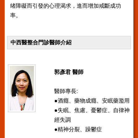
安
绪障礙而引發的心理渴求，進而增加戒斷成功
全
政
率。
策
陳
情
中西醫整合門診醫師介紹
系
統
FAQ
郭彥君 醫師
資
通
安
醫師專長:
全
政
●酒癮、藥物成癮、安眠藥濫用
策
●失眠、焦慮、憂鬱症、自律神
及
目
經失調
標
●精神分裂、躁鬱症