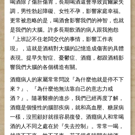
喝酒除了傷肝傷胃，長期喝酒還會導致賀爾蒙失
健
調，男性勃起障礙、女性不孕，影響家庭幸福。
康
檢
更常被忽略的是，喝酒會影響我們的神智，也就
查
是我們的大腦。許多長期飲酒的病人跟我抱怨
中
心
『上班記不住老闆交代的事情，影響工作表
(Health
現』，這就是酒精對大腦的記憶造成傷害的具體
Management
Center)
表現。提早失智症、憂鬱症、酒癮，都跟酒精影
醫
響我們大腦的各個構造有關。
療
收
酒癮病人的家屬常常問說『為什麼他就是停不下
費
來？』、『為什麼他無法靠自己的意志力戒
基
酒？』。隨著醫療的進步，我們已經再度了解，
準
酒癮是個慢性的腦部疾病，就和高血壓、糖尿病
電
子
一樣，沒照顧好就很容易復發。酒癮病人和常喝
病
酒的人不同之處在於『失去控制』。常常一喝，
歷
實