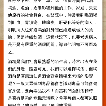
就停不下來、煞不了車。花了很多時間在找酒、
施
喝酒、退酒，逐漸影響到他的工作、家庭，失去
範
圍
他原有的社會舞台。在醫院中，時常看到喝酒喝
到吐血、胃潰瘍、胰臟炎、肝硬化等等的病人，
交
通
明明病人也知道喝酒對身體已經造成極大的負
資
擔，仍是持續飲酒，這種狀況下，也要考慮病人
訊
是不是有嚴重的酒癮問題，導致他明知不可而為
院
之。
區
特
酒精是我們社會最熟悉的陌生者，時常出沒在我
色
們的身邊，隨處可見。我們可以選擇喝酒，但喝
醫
酒前是否應該知道酒會對身體帶來怎樣的影響
師
簡
呢？一般大眾聽到毒品都會意識到毒品可能會傷
介
害身體，要向毒品說不！而當我們面對酒精時，
健
是否有足夠的危機意識呢？希望每個人都可以照
康
顧好自己的身體，做出聰明的選擇。
資