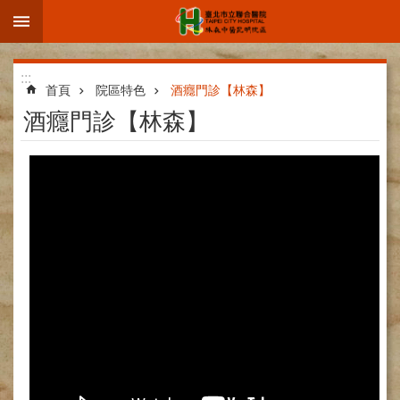
:::
跳到主要內容區塊
進
:::
階
首頁
院區特色
酒癮門診【林森】
搜
酒癮門診【林森】
尋
院
區
簡
介
部
科
介
紹