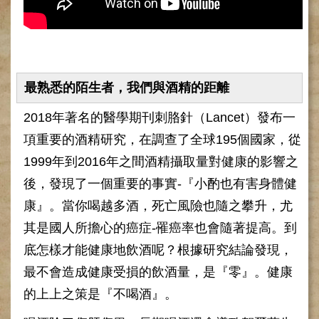
網
路
掛
號
就
最熟悉的陌生者，我們與酒精的距離
醫
指
2018年著名的醫學期刊刺胳針（Lancet）發布一
南
項重要的酒精研究，在調查了全球195個國家，從
臺
灣
1999年到2016年之間酒精攝取量對健康的影響之
中
後，發現了一個重要的事實-『小酌也有害身體健
醫
國
康』。當你喝越多酒，死亡風險也隨之攀升，尤
際
其是國人所擔心的癌症-罹癌率也會隨著提高。到
交
流
底怎樣才能健康地飲酒呢？根據研究結論發現，
訓
最不會造成健康受損的飲酒量，是『零』。健康
練
的上上之策是『不喝酒』。
中
心