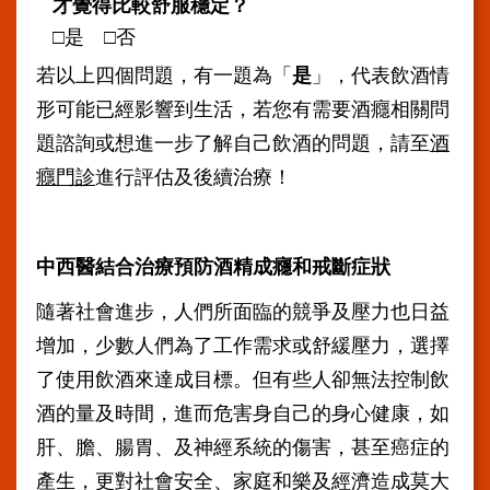
系
才覺得比較舒服穩定？
統
□是 □否
院
若以上四個問題，有一題為「
是
」，代表飲酒情
訊
形可能已經影響到生活，若您有需要酒癮相關問
雙
月
題諮詢或想進一步了解自己飲酒的問題，請至
酒
刊
癮門診
進行評估及後續治療！
English
雙
語
中西醫結合治療預防酒精成癮和戒斷症狀
詞
彙
隨著社會進步，人們所面臨的競爭及壓力也日益
增加，少數人們為了工作需求或舒緩壓力，選擇
員
工
了使用飲酒來達成目標。但有些人卻無法控制飲
信
酒的量及時間，進而危害身自己的身心健康，如
箱
肝、膽、腸胃、及神經系統的傷害，甚至癌症的
宣
產生，更對社會安全、家庭和樂及經濟造成莫大