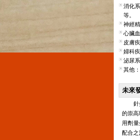
消化
等。
神經
心臟
皮膚
婦科
泌尿
其他
未來
針灸已
的崇高
用劑量
配合之