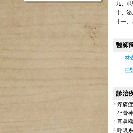
九、眼
十、泌
十一、
醫師
林
中
診治
疼痛
坐骨
耳鼻
呼吸