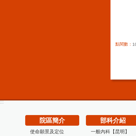
點閱數：
1
:::
院區簡介
部科介紹
使命願景及定位
一般內科【昆明】