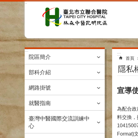
:::
跳到主要內容區塊
:::
:::
院區簡介
首頁
隱私
部科介紹
網路掛號
宣導使
就醫指南
為配合政
料交換，
臺灣中醫國際交流訓練中
心
10415
Form