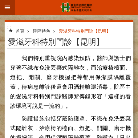
:::
跳到主要內容區塊
進
:::
階
首頁
院區特色
愛滋牙科特別門診【昆明】
搜
愛滋牙科特別門診【昆明】
尋
我們特別重視院內感染預防，醫師與護士們
穿著不織布免洗丟棄式隔離衣，而治療椅檯面、
院
燈把、開關、磨牙機握把等都用保潔膜隔離覆
區
蓋，待病患離診後還會用酒精噴灑消毒，院區中
簡
介
的愛滋牙科特別門診醫師黎傳鏜形容「這樣的看
診環境可說是一流的」。
部
科
防護措施包括穿戴防護罩、不織布免洗丟棄
介
紹
式隔離衣，治療椅的檯面、燈把、開關、磨牙機
的握把等，全用保潔膜隔離覆蓋，防護衣「只出