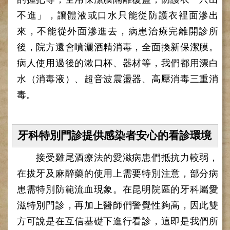
網
路
不進」，讓體液或口水只能從防護衣裡面滲出
掛
來，不能從外面滲進去，病患治療完離開診所
號
後，院方還會噴灑酒精消毒，全面換新保潔膜。
就
病人使用過後的漱口杯、器材等，我們都用漂白
醫
指
水（消毒液）、超音波震盪器、高壓消毒三重消
南
毒。
臺
灣
中
牙科特別門診提供感染者安心的看診環境
醫
國
接受雞尾酒療法的愛滋病患們抵抗力較弱，
際
交
在拔牙及麻醉藥的使用上需要特別注意，部分病
流
患需特別防範流血現象。在昆明院區的牙科屬愛
訓
練
滋特別門診，再加上醫師們警覺性夠高，因此雙
中
方可說是在互信基礎下進行看診，這即是我們所
心