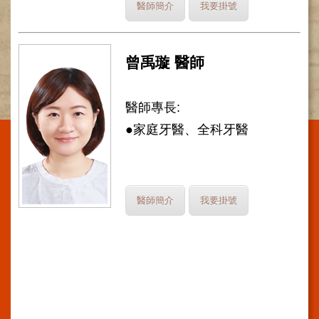
醫師簡介
我要掛號
施
範
圍
曾禹璇 醫師
交
通
資
醫師專長:
訊
●家庭牙醫、全科牙醫
院
區
特
色
醫師簡介
我要掛號
醫
師
簡
介
健
康
資