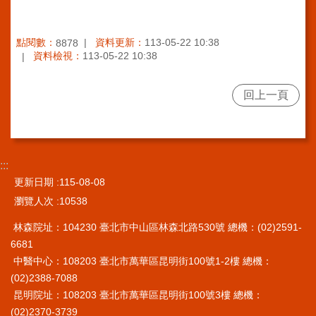
訊
點閱數：
資料更新：
113-05-22 10:38
8878
網
資料檢視：
113-05-22 10:38
站
導
覽
回上一頁
回
首
頁
:::
台
更新日期
115-08-08
北
瀏覽人次
10538
通-
健
林森院址：104230 臺北市中山區林森北路530號 總機：(02)2591-
康
6681
服
中醫中心：108203 臺北市萬華區昆明街100號1-2樓 總機：
務
(02)2388-7088
陳
昆明院址：108203 臺北市萬華區昆明街100號3樓 總機：
情
(02)2370-3739