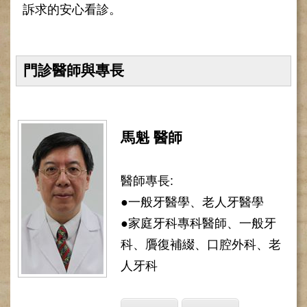
訴求的安心看診。
健
康
檢
查
門診醫師與專長
中
心
(Health
Management
Center)
馬魁 醫師
醫
療
收
醫師專長:
費
●一般牙醫學、老人牙醫學
基
●家庭牙科專科醫師、一般牙
準
科、贗復補綴、口腔外科、老
電
子
人牙科
病
歷
實