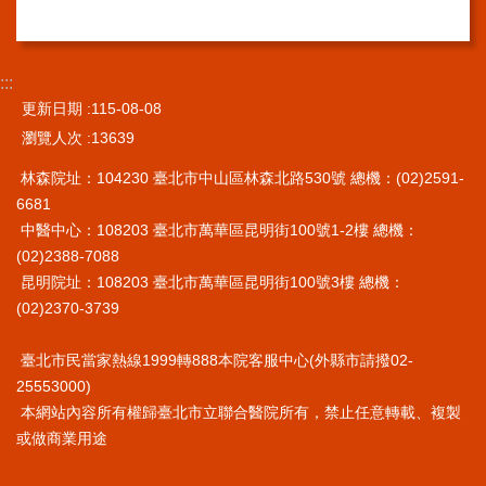
訊
網
:::
站
更新日期
115-08-08
導
覽
瀏覽人次
13639
林森院址：104230 臺北市中山區林森北路530號 總機：(02)2591-
回
首
6681
頁
中醫中心：108203 臺北市萬華區昆明街100號1-2樓 總機：
(02)2388-7088
台
昆明院址：108203 臺北市萬華區昆明街100號3樓 總機：
北
(02)2370-3739
通-
健
康
臺北市民當家熱線1999轉888本院客服中心(外縣市請撥02-
服
25553000)
務
本網站內容所有權歸臺北市立聯合醫院所有，禁止任意轉載、複製
或做商業用途
陳
情