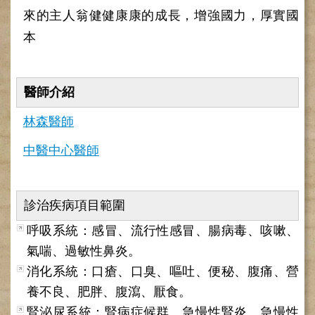
來的主人翁健健康康的成長，增強國力，厚實國
健
康
本
檢
查
中
心
醫師介紹
(Health
Management
林森醫師
Center)
中醫中心醫師
醫
療
收
費
診治疾病項目範圍
基
準
呼吸系統：感冒、流行性感冒、腸病毒、咳嗽、
氣喘、過敏性鼻炎。
電
子
消化系統：口瘡、口臭、嘔吐、便秘、腹痛、營
病
養不良、肥胖、腹瀉、厭食。
歷
腎泌尿系統：腎病症候群、急慢性腎炎、急慢性
實