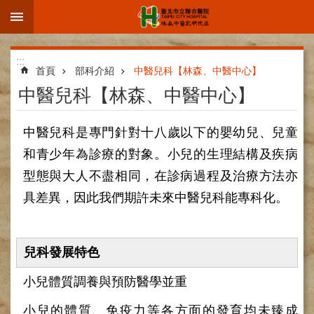
:::
跳到主要內容區塊
進
:::
階
首頁
部科介紹
中醫兒科【林森、中醫中心】
搜
中醫兒科【林森、中醫中心】
尋
中醫兒科是專門針對十八歲以下的嬰幼兒、兒童
和青少年為診療的對象。小兒的生理結構及疾病
院
型態與大人不盡相同，在診病過程及治療方法亦
區
具差異，因此我們期許未來中醫兒科能專科化。
簡
介
部
兒科發展特色
科
介
小兒體質調養與預防醫學並重
紹
小兒的體質、免疫力等各方面的發育均未臻成