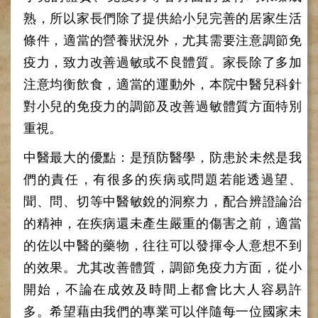
網
路
熟，所以家長們除了提供給小兒完善的居家生活
掛
條件，適當的營養狀況外，尤其需要注意調節免
號
疫力，致力改善過敏或不良體質。家長除了多加
就
注意均衡飲食，適當的運動外，本院中醫兒科針
醫
指
對小兒的免疫力的調節及改善過敏體質方面特別
南
重視。
臺
中醫最大的優點：是預防醫學，防患於未然是我
灣
中
們的責任，有很多的疾病或問題若能透過望、
醫
聞、問、切等中醫敏銳的洞察力，配合辨證論治
國
際
的精神，在疾病還未產生嚴重的傷害之前，適當
交
的佐以中醫的藥物，往往可以發揮令人意想不到
流
訓
的效果。尤其改善體質，調節免疫力方面，從小
練
開始，不論在成效及時間上都會比大人容易許
中
心
多。希望藉由我們的專業可以伴隨每一位國家未