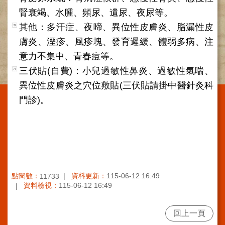
施
腎衰竭、水腫、頻尿、遺尿、夜尿等。
範
其他：多汗症、夜啼、異位性皮膚炎、脂漏性皮
圍
膚炎、溼疹、風疹塊、發育遲緩、體弱多病、注
交
意力不集中、青春痘等。
通
三伏貼(自費)：小兒過敏性鼻炎、過敏性氣喘、
資
訊
異位性皮膚炎之穴位敷貼(三伏貼請掛中醫針灸科
門診)。
院
區
特
色
醫
師
簡
點閱數：
資料更新：
115-06-12 16:49
11733
介
資料檢視：
115-06-12 16:49
健
康
回上一頁
資