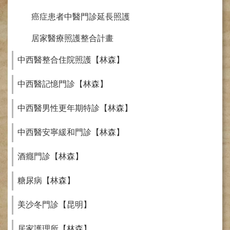
網
路
癌症患者中醫門診延長照護
掛
號
居家醫療照護整合計畫
就
中西醫整合住院照護【林森】
醫
指
中西醫記憶門診【林森】
南
臺
中西醫男性更年期特診【林森】
灣
中
中西醫安寧緩和門診【林森】
醫
國
酒癮門診【林森】
際
交
流
糖尿病【林森】
訓
練
美沙冬門診【昆明】
中
心
居家護理所【林森】