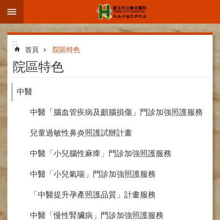
:::
跳到主要內容區塊
進
:::
階
首頁
院區特色
搜
院區特色
尋
中醫
中醫「腦血管疾病及顱腦損傷」門診加強照護服務
院
區
兒童過敏性鼻炎照護試辦計畫
簡
介
中醫「小兒腦性麻痺」門診加強照護服務
部
中醫「小兒氣喘」門診加強照護服務
科
介
「中醫提升孕產照護品質」計畫服務
紹
中醫「慢性腎臟病」門診加強照護服務