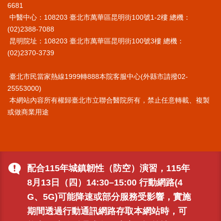
6681
施
中醫中心：108203 臺北市萬華區昆明街100號1-2樓 總機：
範
(02)2388-7088
圍
昆明院址：108203 臺北市萬華區昆明街100號3樓 總機：
交
(02)2370-3739
通
資
臺北市民當家熱線1999轉888本院客服中心(外縣市請撥02-
訊
25553000)
院
本網站內容所有權歸臺北市立聯合醫院所有，禁止任意轉載、複製
區
或做商業用途
特
色
醫
師
配合115年城鎮韌性（防空）演習，115年
簡
介
8月13日（四）14:30–15:00 行動網路(4
G、5G)可能降速或部分服務受影響，實施
健
康
期間透過行動通訊網路存取本網站時，可
資