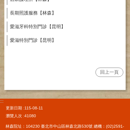
健
康
長期照護服務【林森】
檢
查
愛滋牙科特別門診【昆明】
中
心
愛滋特別門診【昆明】
(Health
Management
Center)
醫
療
回上一頁
收
費
基
準
:::
電
更新日期
115-08-11
子
瀏覽人次
41080
病
歷
林森院址：104230 臺北市中山區林森北路530號 總機：(02)2591-
實