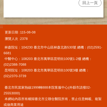
回上一頁
施
範
圍
交
:::
通
更新日期
115-08-08
資
瀏覽人次
2378
訊
林森院址：104230 臺北市中山區林森北路530號 總機：(02)2591-
院
6681
區
特
中醫中心：108203 臺北市萬華區昆明街100號1-2樓 總機：
色
(02)2388-7088
昆明院址：108203 臺北市萬華區昆明街100號3樓 總機：
醫
(02)2370-3739
師
簡
介
臺北市民當家熱線1999轉888本院客服中心(外縣市請撥02-
25553000)
健
本網站內容所有權歸臺北市立聯合醫院所有，禁止任意轉載、複製
康
或做商業用途
資