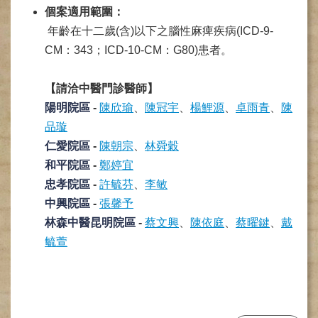
個案適用範圍：
健
年齡在十二歲(含)以下之腦性麻痺疾病(ICD-9-
康
檢
CM：343；ICD-10-CM：G80)患者
。
查
中
【請洽中醫門診醫師】
心
(Health
陽明院區
-
陳欣瑜
、
陳冠宇
、
楊鯉源
、
卓雨青
、
陳
Management
品璇
Center)
仁愛院區
-
陳朝宗
、
林舜穀
醫
和平院區
-
鄭婷宜
療
忠孝院區
-
許毓芬
、
李敏
收
費
中興院區
-
張馨予
基
林森中醫昆明院區
-
蔡文興
、
陳依庭
、
蔡曜鍵
、
戴
準
毓萱
電
子
病
歷
實