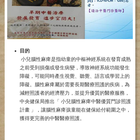
網
路
掛
號
就
醫
指
目的
南
小兒腦性麻痺是指幼童的中樞神經系統在發育成熟
臺
之前受到損傷或發生病變，導致神經系統功能發生
灣
障礙，可能同時產生視覺、聽覺、語言或學習上的
中
醫
障礙。腦性麻痺屬於需要長期醫療照護的疾病，為
國
減輕照護者的經濟壓力，並提升優質的醫療服務，
際
中央健保局推出「 小兒腦性麻痺中醫優質門診照護
交
流
計畫 」，讓腦性麻痺孩童能在健保給付範圍之中，
訓
獲得更完善的中醫醫療照護。
練
中
心