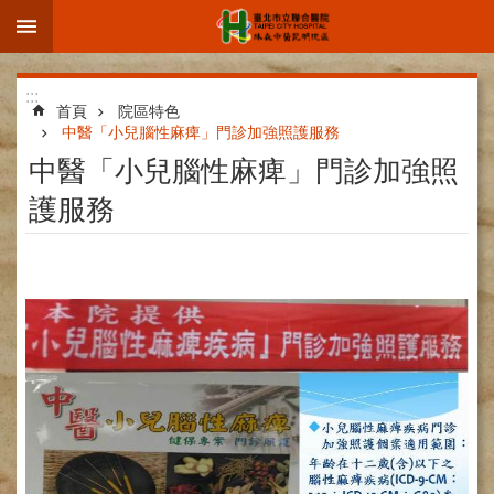
:::
跳到主要內容區塊
進
:::
階
首頁
院區特色
中醫「小兒腦性麻痺」門診加強照護服務
搜
中醫「小兒腦性麻痺」門診加強照
尋
護服務
院
區
簡
介
部
科
介
紹