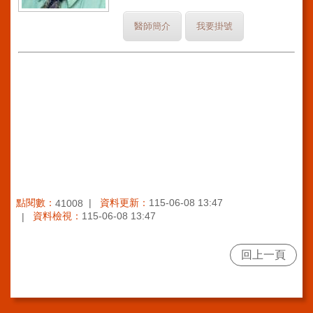
訊
醫師簡介
我要掛號
網
站
導
覽
回
首
頁
台
北
通-
點閱數：
資料更新：
115-06-08 13:47
41008
健
資料檢視：
115-06-08 13:47
康
服
回上一頁
務
陳
情