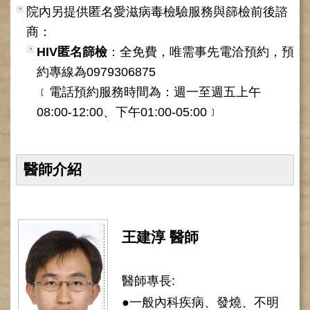
院內另提供匿名愛滋病毒檢驗服務與篩檢前後諮
健
康
商：
檢
HIV匿名篩檢
：全免費，唯需事先電洽預約，預
查
約專線為0979306875
中
心
﹝電話預約服務時間為：週一至週五上午
(Health
08:00-12:00、下午01:00-05:00﹞
Management
Center)
醫
療
醫師介紹
收
費
基
準
王建淳 醫師
電
子
醫師專長:
病
歷
●一般內科疾病、發燒、不明
實