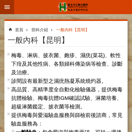
:::
跳到主要內容區塊
進
:::
階
首頁
部科介紹
一般內科【昆明】
搜
一般內科【昆明】
尋
梅毒、淋病、披衣菌、皰疹、濕疣(菜花)、軟性
下疳及其他性病、各類婦科傳染病等檢查、診斷
及治療。
院
區
診間設有最新型之濕疣熱凝系統燒灼器。
簡
高品質、高精準度全自動化檢驗儀器，提供梅毒
介
抗體檢驗、梅毒抗體IGM確認試驗、淋菌培養、
部
超級淋菌鑑定、披衣菌等檢測。
科
介
提供梅毒與愛滋驗血服務與篩檢前後諮商，常見
紹
驗血服務為：