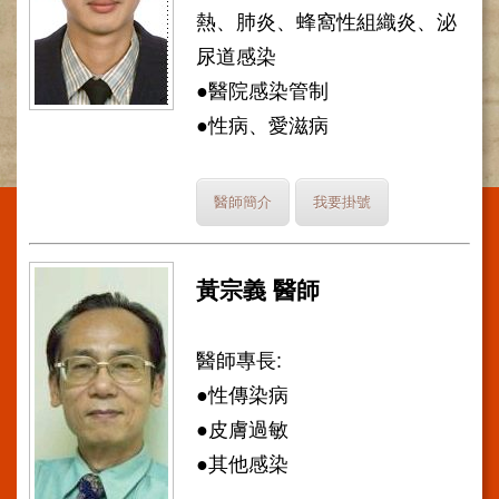
熱、肺炎、蜂窩性組織炎、泌
施
範
尿道感染
圍
●醫院感染管制
交
●性病、愛滋病
通
資
訊
醫師簡介
我要掛號
院
區
特
黃宗義 醫師
色
醫
醫師專長:
師
簡
●性傳染病
介
●皮膚過敏
健
●其他感染
康
資