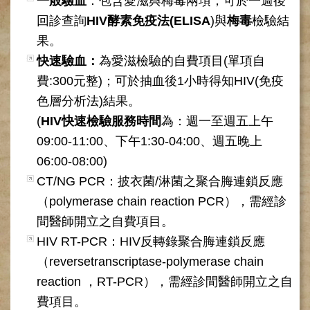
一般驗血
：包含愛滋與梅毒兩項，可於一週後
網
路
回診查詢
HIV酵素免疫法(ELISA
)與
梅毒
檢驗結
掛
果。
號
快速驗血：
為愛滋檢驗的自費項目(單項自
就
費:300元整)；可於抽血後1小時得知HIV(免疫
醫
指
色層分析法)結果。
南
(
HIV快速檢驗服務時間
為：週一至週五上午
臺
09:00-11:00、下午1:30-04:00、週五晚上
灣
06:00-08:00)
中
CT/NG PCR：披衣菌/淋菌之聚合脢連鎖反應
醫
國
（polymerase chain reaction PCR），需經診
際
間醫師開立之自費項目。
交
HIV RT-PCR：HIV反轉錄聚合脢連鎖反應
流
訓
（reversetranscriptase-polymerase chain
練
reaction ，RT-PCR），需經診間醫師開立之自
中
心
費項目。