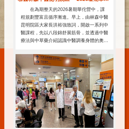
施
在為期整天的2026暑期華佗營中，課
範
程規劃豐富且循序漸進。早上，由林森中醫
圍
昆明院區大家長洪裕強致詞，開啟一系列中
交
醫課程，先以八段錦舒展筋骨，並透過中醫
通
療法與中草藥介紹認識中醫調養身體的奧
資
訊
秘，並完成端午香包製作；下午則穿梭時空
聆聽中醫歷史故事、進行好玩的穴位認識及
院
互動小活動，並從中醫養生角度學習簡 ...更
區
特
多
色
醫
師
簡
介
健
康
資