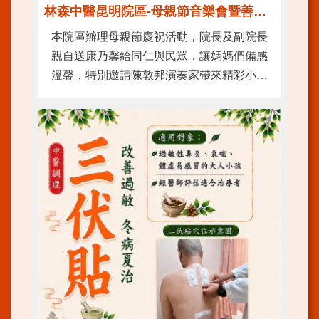
林森中醫昆明院區-母親節音樂會暨善終三法宣導活動
訊
本院區辧理母親節慶祝活動，院長及副院長
網
親自送康乃馨給同仁與民眾，讓媽媽們備感
站
溫馨，特別邀請陳敦邦演奏家帶來精彩小提
導
覽
琴音樂表演，同時推廣善終三法相關觀念，
增進民眾對生命自主及善終照護議題之認
台
北
識。
通-
健
康
服
務
陳
情
系
統
院