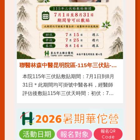
訊
雙
月
刊
English
雙
語
詞
彙
聯醫林森中醫昆明院區-115年三伏貼-改善過敏 冬病夏治
員
本院115年三伏貼敷貼期間：7月1日到8月
工
31日＊此期間均可掛號中醫各科，經醫師
信
評估後敷貼115年三伏天時間：初伏：7月
箱
15日(週三)中伏：7月25日(週六) 末伏：8月
宣
14日(週五)
導
使
用
ODF