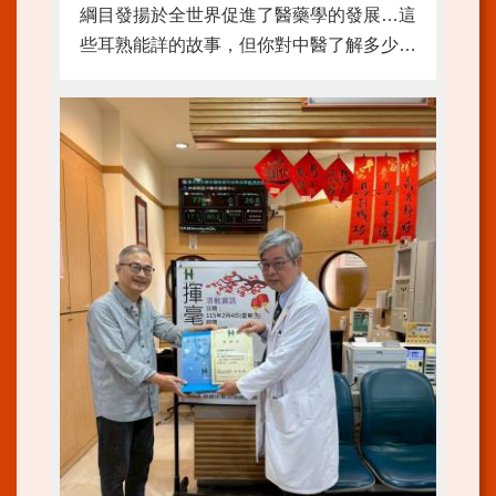
綱目發揚於全世界促進了醫藥學的發展…這
陳
些耳熟能詳的故事，但你對中醫了解多少？
情
系
草藥？針灸？穴道？把脈？和西醫是否相
統
同？簡單的中醫藥知識可以知道自己的身體
狀況！輕鬆的養生保健可以透過不花錢的方
FAQ
式或由日常生活飲食達到保健強身的目的。
資
歡迎暑假過後升4-6年 ...更多
通
安
全
政
策
及
目
標