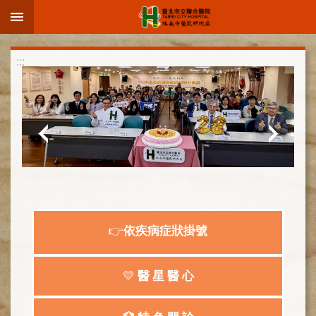
:::
跳到主要內容區塊
進
:::
階
搜
尋
院
區
簡
介
👉
依疾病症狀掛號
部
科
介
💛
醫 星 醫 心
紹