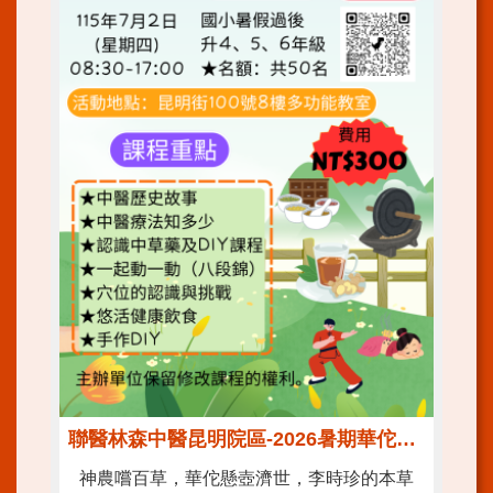
開
放
文
件
格
式
雙
語
詞
彙
隱
私
權
及
資
訊
安
全
聯醫林森中醫昆明院區-2026暑期華佗營!! 趕快來報名!!
政
策
神農嚐百草，華佗懸壺濟世，李時珍的本草