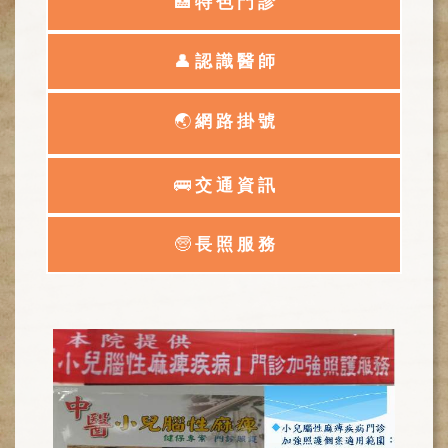
網
🏥
特 色 門 診
路
掛
👤
認 識 醫 師
號
就
🌏
網 路 掛 號
醫
指
南
🚌
交 通 資 訊
臺
灣
🧓
長 照 服 務
中
醫
國
際
交
流
訓
練
中
心