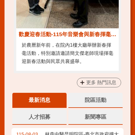
歡慶迎春活動-115年音樂會與新春揮毫活動
於農曆新年前，在院內1樓大廳舉辦新春揮
毫活動，特別邀請邀請簡文傑老師現場揮毫
迎新春活動與民眾共襄盛舉。
更多 熱門訊息
最新消息
院區活動
人才招募
新聞專區
林森中醫昆明院區-臺北市政府擴大
115-08-03