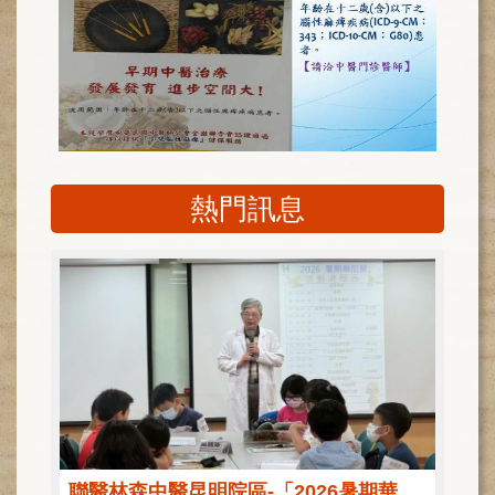
健
康
檢
查
中
心
(Health
Management
熱門訊息
Center)
醫
療
收
費
基
準
電
子
病
歷
聯醫林森中醫昆明院區-「2026暑期華佗營」圓滿落幕，50位學童化身中醫小達人！
實