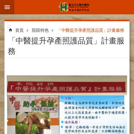
:::
跳到主要內容區塊
進
:::
階
首頁
院區特色
「中醫提升孕產照護品質」計畫服務
搜
「中醫提升孕產照護品質」計畫服
尋
務
院
區
簡
介
部
科
介
紹