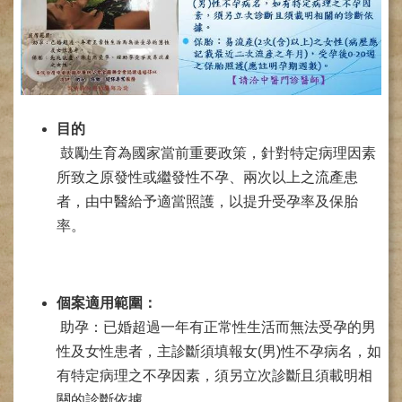
網
路
掛
號
就
醫
目的
指
南
鼓勵生育為國家當前重要政策，針對特定病理因素
所致之原發性或繼發性不孕、兩次以上之流產患
臺
灣
者，由中醫給予適當照護，以提升受孕率及保胎
中
率。
醫
國
際
交
個案適用範圍：
流
助孕：已婚超過一年有正常性生活而無法受孕的男
訓
性及女性患者，主診斷須填報女(男)性不孕病名，如
練
中
有特定病理之不孕因素，須另立次診斷且須載明相
心
關的診斷依據。