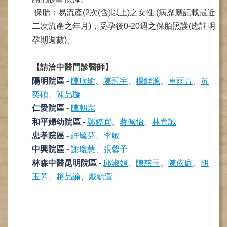
健
保胎：易流產(2次(含)以上)之女性 (病歷應記載最近
康
二次流產之年月)，受孕後0-20週之保胎照護(應註明
檢
孕期週數)
。
查
中
心
【請洽中醫門診醫師】
(Health
陽明院區
-
陳欣瑜
、
陳冠宇
、
楊鯉源
、
卓雨青
、
黃
Management
Center)
奕碩
、
陳品璇
仁愛院區
-
陳朝宗
醫
和平婦幼院區
-
鄭婷宜
、
蔡佩怡
、
林育誠
療
收
忠孝院區
-
許毓芬
、
李敏
費
中興院區
-
謝瓊慧
、
張馨予
基
林森中醫昆明院區
-
邱淑娟
、
陳慈玉
、
陳依庭
、
胡
準
玉芳
、
趙品諭
、
戴毓萱
電
子
病
歷
實