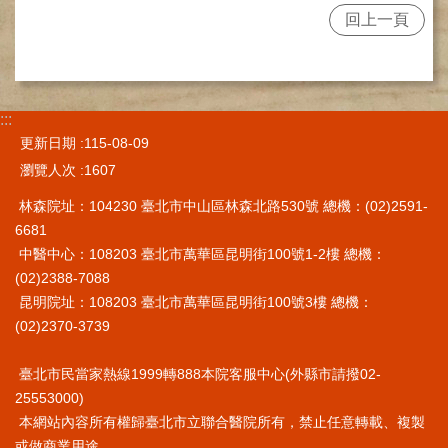
回上一頁
施
範
圍
交
:::
通
資
更新日期
115-08-09
訊
瀏覽人次
1607
院
林森院址：104230 臺北市中山區林森北路530號 總機：(02)2591-
區
6681
特
中醫中心：108203 臺北市萬華區昆明街100號1-2樓 總機：
色
(02)2388-7088
昆明院址：108203 臺北市萬華區昆明街100號3樓 總機：
醫
師
(02)2370-3739
簡
介
臺北市民當家熱線1999轉888本院客服中心(外縣市請撥02-
25553000)
健
本網站內容所有權歸臺北市立聯合醫院所有，禁止任意轉載、複製
康
資
或做商業用途