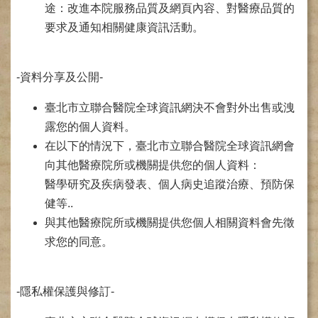
途：改進本院服務品質及網頁內容、對醫療品質的
健
要求及通知相關健康資訊活動。
康
檢
查
中
-資料分享及公開-
心
(Health
臺北市立聯合醫院全球資訊網決不會對外出售或洩
Management
露您的個人資料。
Center)
在以下的情況下，臺北市立聯合醫院全球資訊網會
醫
向其他醫療院所或機關提供您的個人資料：
療
醫學研究及疾病發表、個人病史追蹤治療、預防保
收
費
健等..
基
與其他醫療院所或機關提供您個人相關資料會先徵
準
求您的同意。
電
子
病
-隱私權保護與修訂-
歷
實