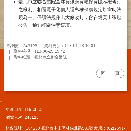
臺北市立聯合醫院全球資訊網有權保有隱私權修訂
施
之權利、相關電子化個人隱私權保護規定以當時法
範
規為主、保護法規作出大修改時，會在網頁上張貼
圍
公告，通知相關注意事項。
交
通
資
點閱數：
資料更新：113-01-26 10:31
243128
訊
資料檢視：113-06-25 15:42
資料維護：臺北市立聯合醫院
院
區
特
回上一頁
色
醫
師
簡
:::
介
更新日期
115-08-08
瀏覽人次
243128
健
康
林森院址：104230 臺北市中山區林森北路530號 總機：(02)2591-
資