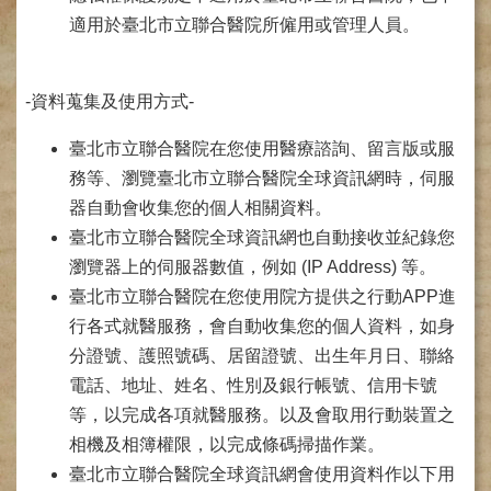
網
路
適用於臺北市立聯合醫院所僱用或管理人員。
掛
號
-資料蒐集及使用方式-
就
醫
臺北市立聯合醫院在您使用醫療諮詢、留言版或服
指
務等、瀏覽臺北市立聯合醫院全球資訊網時，伺服
南
器自動會收集您的個人相關資料。
臺
臺北市立聯合醫院全球資訊網也自動接收並紀錄您
灣
瀏覽器上的伺服器數值，例如 (IP Address) 等。
中
醫
臺北市立聯合醫院在您使用院方提供之行動APP進
國
行各式就醫服務，會自動收集您的個人資料，如身
際
分證號、護照號碼、居留證號、出生年月日、聯絡
交
流
電話、地址、姓名、性別及銀行帳號、信用卡號
訓
等，以完成各項就醫服務。以及會取用行動裝置之
練
相機及相簿權限，以完成條碼掃描作業。
中
臺北市立聯合醫院全球資訊網會使用資料作以下用
心