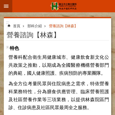
:::
跳到主要內容區塊
進
:::
階
首頁
部科介紹
營養諮詢【林森】
搜
營養諮詢【林森】
尋
特色
營養科配合衛生局健康城市、健康飲食新文化公
院
共政策之推動，以期成為全國醫療機構營養部門
區
的典範，國人健康照護、疾病預防的專業團隊。
簡
介
為全方位考量民眾與住院病患之需求，特依營養
部
科業務特性，分為膳食供應管理、臨床營養照護
科
及社區營養作業等三項業務，以提供林森院區門
介
紹
診、住診病患及社區民眾最周全之服務。