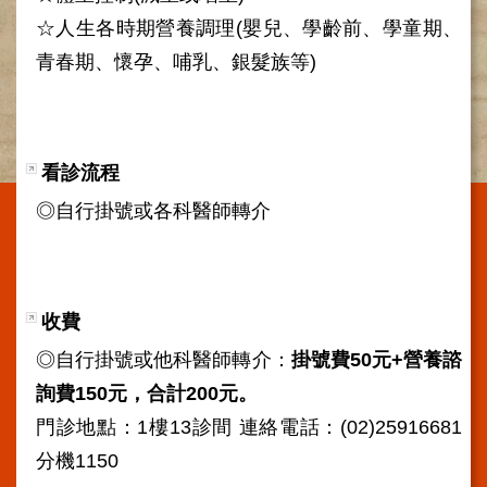
施
☆人生各時期營養調理(嬰兒、學齡前、學童期、
範
青春期、懷孕、哺乳、銀髮族等)
圍
交
通
資
看診流程
訊
◎自行掛號或各科醫師轉介
院
區
特
色
收費
醫
師
◎自行掛號或他科醫師轉介：
掛號費50元+營養諮
簡
詢費150元，合計200元。
介
門診地點：1樓13診間 連絡電話：(02)25916681
健
分機1150
康
資