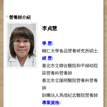
網
路
掛
號
營養師介紹
就
李貞慧
醫
指
南
學 歷:
臺
輔仁大學食品營養研究所碩士
灣
經 歷:
中
醫
臺北市立聯合醫院和平婦幼院
國
區營養科營養師
際
交
臺北市立陽明醫院營養科營養
流
師
訓
練
財團法人馬偕紀念醫院營養師
中
專業資格:
心