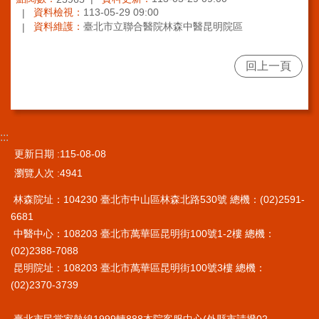
系
資料檢視：
113-05-29 09:00
統
資料維護：
臺北市立聯合醫院林森中醫昆明院區
院
訊
回上一頁
雙
月
刊
English
:::
更新日期
115-08-08
雙
語
瀏覽人次
4941
詞
林森院址：104230 臺北市中山區林森北路530號 總機：(02)2591-
彙
6681
員
中醫中心：108203 臺北市萬華區昆明街100號1-2樓 總機：
工
(02)2388-7088
信
昆明院址：108203 臺北市萬華區昆明街100號3樓 總機：
箱
(02)2370-3739
宣
臺北市民當家熱線1999轉888本院客服中心(外縣市請撥02-