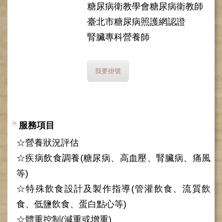
糖尿病衛教學會糖尿病衛教師
健
臺北市糖尿病照護網認證
康
檢
腎臟專科營養師
查
中
心
我要掛號
(Health
Management
Center)
醫
療
服務項目
收
費
☆營養狀況評估
基
☆疾病飲食調養(糖尿病、高血壓、腎臟病、痛風
準
等)
電
☆特殊飲食設計及製作指導(管灌飲食、流質飲
子
病
食、低鹽飲食、蛋白點心等)
歷
☆體重控制(減重或增重)
實