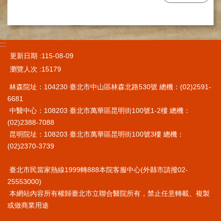
網
路
掛
號
:::
就
更新日期
115-08-09
醫
瀏覽人次
15179
指
南
林森院址：104230 臺北市中山區林森北路530號 總機：(02)2591-
6681
臺
灣
中醫中心：108203 臺北市萬華區昆明街100號1-2樓 總機：
中
(02)2388-7088
醫
昆明院址：108203 臺北市萬華區昆明街100號3樓 總機：
國
(02)2370-3739
際
交
臺北市民當家熱線1999轉888本院客服中心(外縣市請撥02-
流
25553000)
訓
練
本網站內容所有權歸臺北市立聯合醫院所有，禁止任意轉載、複製
中
或做商業用途
心