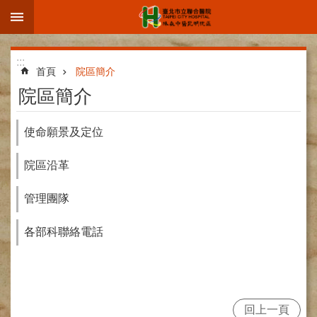
:::
跳到主要內容區塊
進
:::
階
首頁
院區簡介
搜
院區簡介
尋
使命願景及定位
院區沿革
院
區
管理團隊
簡
介
各部科聯絡電話
部
科
介
紹
回上一頁