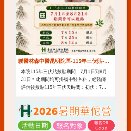
訊
雙
月
刊
English
雙
語
詞
彙
聯醫林森中醫昆明院區-115年三伏貼-改善過敏 冬病夏治
員
本院115年三伏貼敷貼期間：7月1日到8月
工
31日＊此期間均可掛號中醫各科，經醫師
信
評估後敷貼115年三伏天時間：初伏：7月
箱
15日(週三)中伏：7月25日(週六) 末伏：8月
宣
14日(週五)
導
使
用
ODF