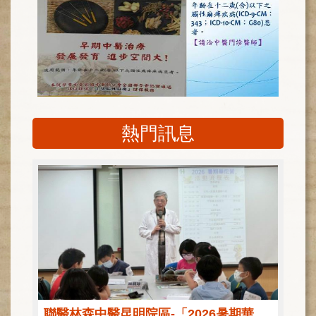
健
康
檢
查
中
心
(Health
Management
熱門訊息
Center)
醫
療
收
費
基
準
電
子
病
歷
聯醫林森中醫昆明院區-「2026暑期華佗營」圓滿落幕，50位學童化身中醫小達人！
實