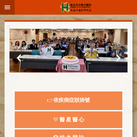
:::
跳到主要內容區塊
進
:::
階
搜
尋
院
區
簡
介
👉
依疾病症狀掛號
部
科
介
💛
醫 星 醫 心
紹