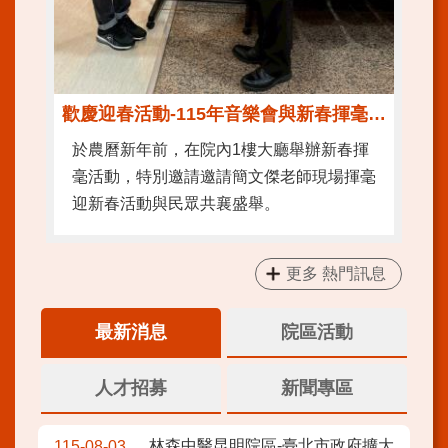
歡慶迎春活動-115年音樂會與新春揮毫活動
於農曆新年前，在院內1樓大廳舉辦新春揮
毫活動，特別邀請邀請簡文傑老師現場揮毫
迎新春活動與民眾共襄盛舉。
更多 熱門訊息
最新消息
院區活動
人才招募
新聞專區
林森中醫昆明院區-臺北市政府擴大
115-08-03