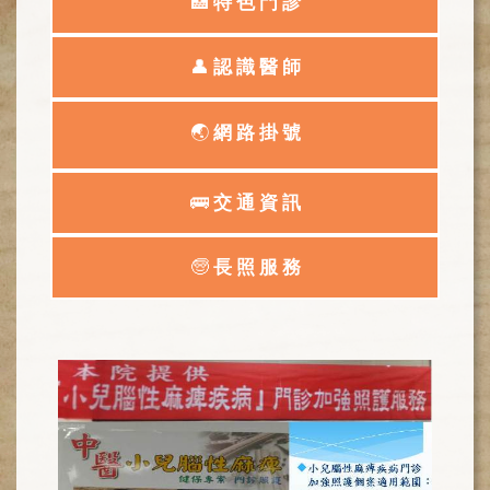
網
🏥
特 色 門 診
路
掛
👤
認 識 醫 師
號
就
🌏
網 路 掛 號
醫
指
南
🚌
交 通 資 訊
臺
灣
🧓
長 照 服 務
中
醫
國
際
交
流
訓
練
中
心