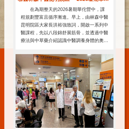
施
在為期整天的2026暑期華佗營中，課
範
程規劃豐富且循序漸進。早上，由林森中醫
圍
昆明院區大家長洪裕強致詞，開啟一系列中
交
醫課程，先以八段錦舒展筋骨，並透過中醫
通
療法與中草藥介紹認識中醫調養身體的奧
資
訊
秘，並完成端午香包製作；下午則穿梭時空
聆聽中醫歷史故事、進行好玩的穴位認識及
院
互動小活動，並從中醫養生角度學習簡 ...更
區
特
多
色
醫
師
簡
介
健
康
資