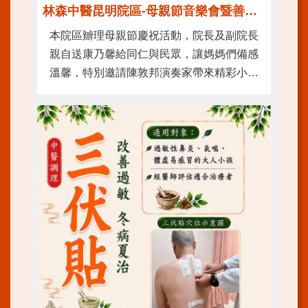
林森中醫昆明院區-母親節音樂會暨善終三法宣導活動
訊
本院區辧理母親節慶祝活動，院長及副院長
網
親自送康乃馨給同仁與民眾，讓媽媽們備感
站
溫馨，特別邀請陳敦邦演奏家帶來精彩小提
導
覽
琴音樂表演，同時推廣善終三法相關觀念，
增進民眾對生命自主及善終照護議題之認
台
北
識。
通-
健
康
服
務
陳
情
系
統
院