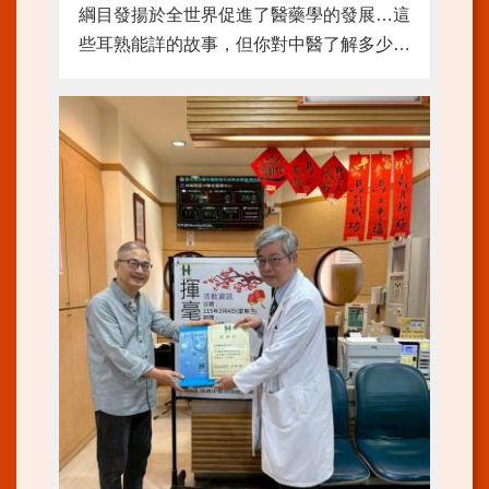
綱目發揚於全世界促進了醫藥學的發展…這
陳
些耳熟能詳的故事，但你對中醫了解多少？
情
系
草藥？針灸？穴道？把脈？和西醫是否相
統
同？簡單的中醫藥知識可以知道自己的身體
狀況！輕鬆的養生保健可以透過不花錢的方
FAQ
式或由日常生活飲食達到保健強身的目的。
資
歡迎暑假過後升4-6年 ...更多
通
安
全
政
策
及
目
標