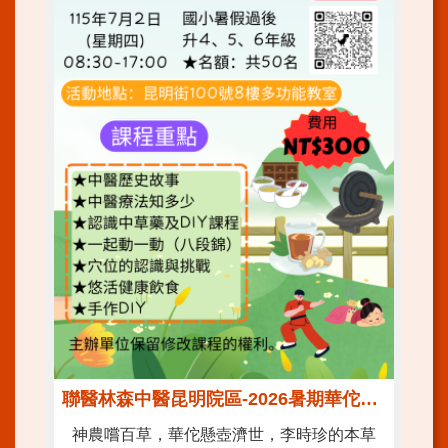
開
放
文
件
格
式
雙
語
詞
彙
隱
私
權
及
資
訊
安
全
聯醫林森中醫昆明院區-2026暑期華佗營!! 趕快來報名!!
政
策
神農嚐百草，華佗懸壺濟世，李時珍的本草