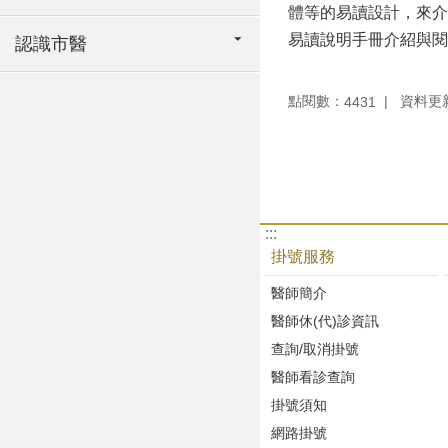
體等的易讀設計，來介
易讀說明手冊介紹與閱
認識市醫
點閱數：
資料更新：
4431
:::
掛號服務
醫師簡介
醫師休(代)診資訊
查詢/取消掛號
醫師看診查詢
掛號須知
網路掛號