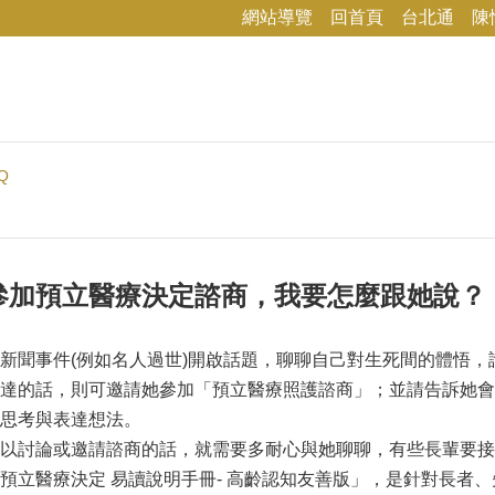
網站導覽
回首頁
台北通
陳
Q
參加預立醫療決定諮商，我要怎麼跟她說？
新聞事件(例如名人過世)開啟話題，聊聊自己對生死間的體悟
達的話，則可邀請她參加「預立醫療照護諮商」；並請告訴她會
思考與表達想法。
以討論或邀請諮商的話，就需要多耐心與她聊聊，有些長輩要接
預立醫療決定 易讀說明手冊- 高齡認知友善版」，是針對長者