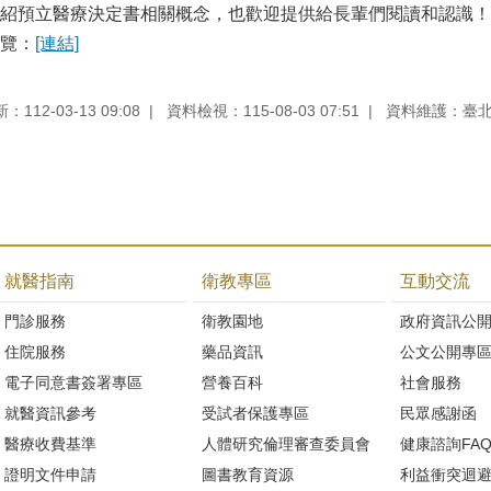
紹預立醫療決定書相關概念，也歡迎提供給長輩們閱讀和認識！
覽：
[連結]
112-03-13 09:08
資料檢視：115-08-03 07:51
資料維護：臺
就醫指南
衛教專區
互動交流
門診服務
衛教園地
政府資訊公
住院服務
藥品資訊
公文公開專
電子同意書簽署專區
營養百科
社會服務
就醫資訊參考
受試者保護專區
民眾感謝函
醫療收費基準
人體研究倫理審查委員會
健康諮詢FA
證明文件申請
圖書教育資源
利益衝突迴