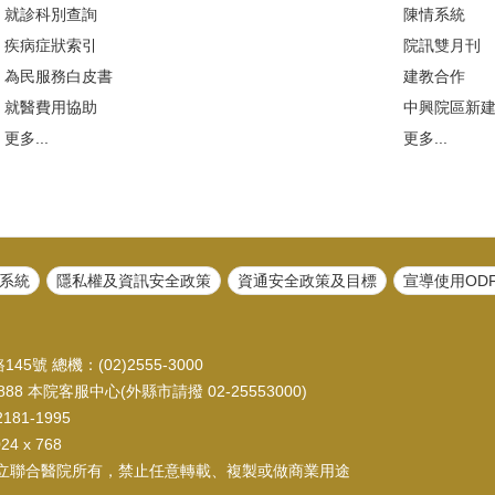
就診科別查詢
陳情系統
疾病症狀索引
院訊雙月刊
為民服務白皮書
建教合作
就醫費用協助
中興院區新
更多...
更多...
系統
隱私權及資訊安全政策
資通安全政策及目標
宣導使用OD
45號 總機：(02)2555-3000
88 本院客服中心(外縣市請撥 02-25553000)
81-1995
 x 768
立聯合醫院所有，禁止任意轉載、複製或做商業用途