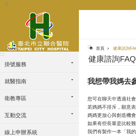
:::
跳到主要內容區塊
:::
首頁
健康諮詢FA
:::
健康諮詢FAQ
掛號服務
我想帶我媽去
就醫指南
衛教專區
您可在聊天中透過社會
若媽媽不排斥，願意表
互動交流
媽媽更放心與創造機會
如果有些長輩是比較難
我們有製作一本「我的
線上申辦系統