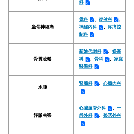
科
骨科
、
復健科
、
坐骨神經痛
神經內科
、
疼痛控
制科
新陳代謝科
、
婦產
骨質疏鬆
科
、
骨科
、
家庭
醫學科
腎臟科
、
心臟內科
水腫
心臟血管外科
、
一
靜脈曲張
般外科
、
整形外科