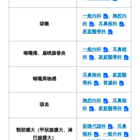
一般內科
、
胸腔內
咳嗽
科
、
耳鼻喉科
、
家庭醫學科
一般內科
、
耳鼻喉
喉嚨痛、扁桃腺發炎
科
、
家庭醫學科
耳鼻喉科
、
家庭醫
喉嚨異物感
學科
、
胃腸科
胸腔內科
、
耳鼻喉
咳血
科
、
家庭醫學科
新陳代謝科
、
耳鼻
頸部腫大（甲狀腺腫大、淋
喉科
、
一般外科
巴腺腫大）