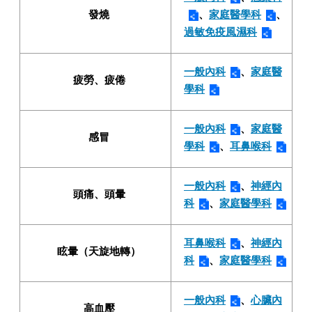
發燒
、
家庭醫學科
、
過敏免疫風濕科
一般內科
、
家庭醫
疲勞、疲倦
學科
一般內科
、
家庭醫
感冒
學科
、
耳鼻喉科
一般內科
、
神經內
頭痛、頭暈
科
、
家庭醫學科
耳鼻喉科
、
神經內
眩暈（天旋地轉）
科
、
家庭醫學科
一般內科
、
心臟內
高血壓