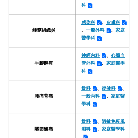
科
感染科
、
皮膚科
蜂窩組織炎
、
一般外科
、
家庭
醫學科
神經內科
、
心臟血
手腳麻痺
管外科
、
家庭醫學
科
骨科
、
復健科
、
腰痛背痛
一般內科
、
家庭醫
學科
骨科
、
過敏免疫風
關節酸痛
濕科
、
家庭醫學科