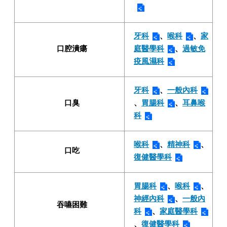
牙科
、
喉科
、
家
口腔潰瘍
庭醫學科
、
過敏免
疫風濕科
牙科
、
一般內科
口臭
、
胃腸科
、
耳鼻喉
科
喉科
、
精神科
、
口吃
復健醫學科
胃腸科
、
喉科
、
神經內科
、
一般內
吞嚥困難
科
、
家庭醫學科
、
復健醫學科