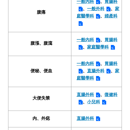
一般內科
、
胃腸科
、
一般外科
、
家
腹痛
庭醫學科
、
婦產科
一般內科
、
胃腸科
腹漲、腹瀉
、
家庭醫學科
一般內科
、
胃腸科
便秘、便血
、
直腸外科
、
家
庭醫學科
直腸外科
、
復健科
大便失禁
、
小兒科
內、外痣
直腸外科