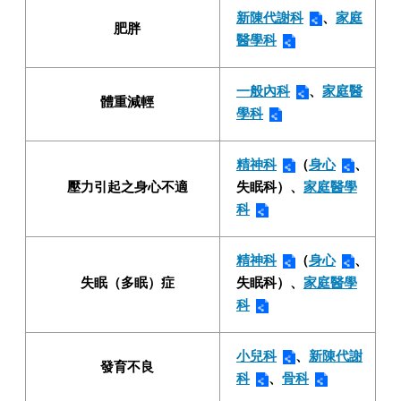
新陳代謝科
、
家庭
肥胖
醫學科
一般內科
、
家庭醫
體重減輕
學科
精神科
（
身心
、
壓力引起之身心不適
失眠科）、
家庭醫學
科
精神科
（
身心
、
失眠（多眠）症
失眠科）、
家庭醫學
科
小兒科
、
新陳代謝
發育不良
科
、
骨科