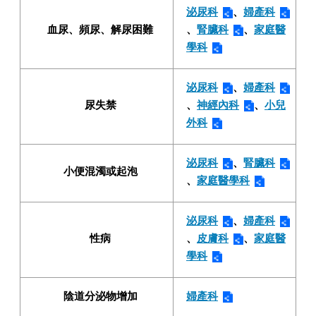
泌尿科
、
婦產科
血尿、頻尿、解尿困難
、
腎臟科
、
家庭醫
學科
泌尿科
、
婦產科
尿失禁
、
神經內科
、
小兒
外科
泌尿科
、
腎臟科
小便混濁或起泡
、
家庭醫學科
泌尿科
、
婦產科
性病
、
皮膚科
、
家庭醫
學科
陰道分泌物增加
婦產科